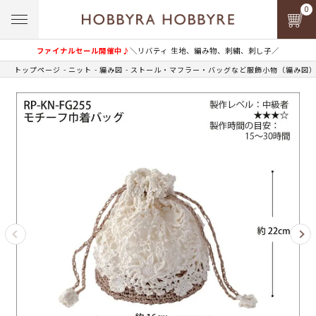
0
ファイナルセール開催中♪
＼リバティ 生地、編み物、刺繍、刺し子／
トップページ
ニット
編み図
ストール・マフラー・バッグなど服飾小物（編み図