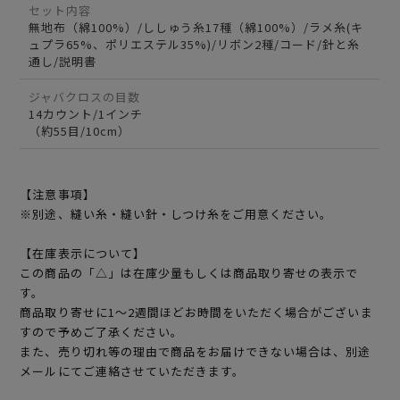
セット内容
無地布（綿100%）/ししゅう糸17種（綿100%）/ラメ糸(キ
ュプラ65%、ポリエステル35%)/リボン2種/コード/針と糸
通し/説明書
ジャバクロスの目数
14カウント/1インチ
（約55目/10cm）
【注意事項】
※別途、縫い糸・縫い針・しつけ糸をご用意ください。
【在庫表示について】
この商品の「△」は在庫少量もしくは商品取り寄せの表示で
す。
商品取り寄せに1～2週間ほどお時間をいただく場合がございま
すので予めご了承ください。
また、売り切れ等の理由で商品をお届けできない場合は、別途
メールにてご連絡させていただきます。