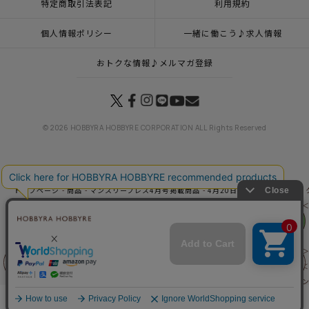
特定商取引法表記
利用規約
個人情報ポリシー
一緒に働こう♪求人情報
おトクな情報♪メルマガ登録
© 2026 HOBBYRA HOBBYRE CORPORATION ALL Rights Reserved
トップページ
商品
マンスリープレス4月号掲載商品
4月20日（月）発売の商品
トップページ
特集一覧
ラベンダーの風に誘われて
クロスステッチタペストリー
リリヤン
トップページ
キット
タペストリー
クロスステッチタペストリー＜ラベンダー＞
フェア
トップページ
キット
手作りキット
クロスステッチタペストリー＜ラベンダー＞
トップページ
キット
クロスステッチ
クロスステッチタペストリー＜ラベンダー
トップページ
特集一覧
ハーブの香りにつつまれて
クロスステッチタペストリー＜
前に戻る
上に戻る
トップページ
特集一覧
四季を彩るフラワー
クロスステッチタペストリー＜ラベ
トップページ
登録
クロスステッチタペストリー＜ラベンダー＞