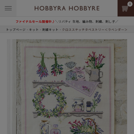
0
ファイナルセール開催中♪
＼リバティ 生地、編み物、刺繍、刺し子／
トップページ
キット
刺繍キット
クロスステッチタペストリー＜ラベンダー＞