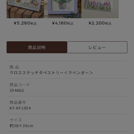
¥
5,280
¥
4,180
¥
2,200
税込
税込
税込
商品説明
レビュー
商 品
クロスステッチタペストリー＜ラベンダー＞
商品コード
354662
商品番号
KT-KF1054
サイズ
約38×30cm