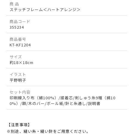
商 品
ステッチフレーム＜ハートアレンジ＞
商品コード
355234
商品番号
KT-KF1204
サイズ
約18×18cm
イラスト
平野明子
セット内容
印刷線入り布（綿100%）/接着芯/刺しゅう糸9種（綿10
0%）/額/木のバー/ボール紙/針と糸通し/説明書
【注意事項】
※別途、縫い糸・縫い針をご用意ください。