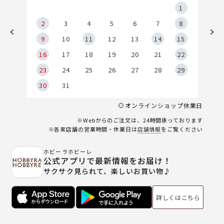
5
1
2
2
3
4
5
6
7
8
9
9
10
11
12
13
14
15
6
16
17
18
19
20
21
22
23
24
25
26
27
28
29
30
31
オンラインショップ休業日
※Webからのご注文は、24時間承っております
※各実店舗の営業時間・休業日は
店舗情報
をご覧ください
ホビーラホビーレ
公式アプリで最新情報をお届け！
サクサク見られて、楽しいお買い物♪
詳しくはこちら