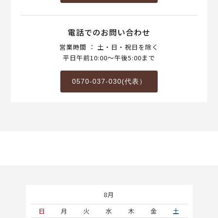
電話でのお問い合わせ
営業時間 ： 土・日・祝日を除く
平日午前10:00～午後5:00まで
0570-037-030(代表）
8月
土
日
月
火
水
木
金
土