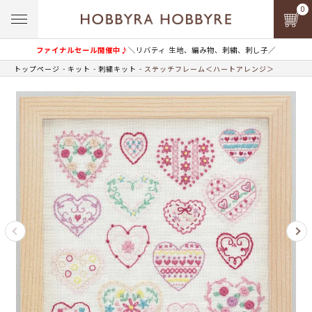
0
ファイナルセール開催中♪
＼リバティ 生地、編み物、刺繍、刺し子／
トップページ
キット
刺繍キット
ステッチフレーム＜ハートアレンジ＞