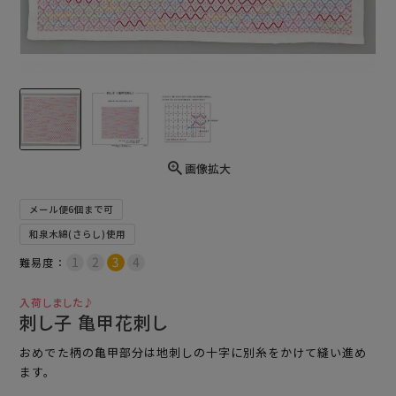
画像拡大
メール便6個まで可
和泉木綿(さらし)使用
難易度：
入荷しました♪
刺し子 亀甲花刺し
おめでた柄の亀甲部分は地刺しの十字に別糸をかけて縫い進め
ます。