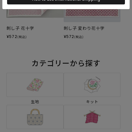
刺し子 花十字
刺し子 変わり花十字
¥572
¥572
(税込)
(税込)
カテゴリーから探す
生地
キット