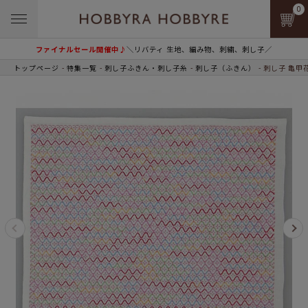
0
ファイナルセール開催中♪
＼リバティ 生地、編み物、刺繍、刺し子／
トップページ
特集一覧
刺し子ふきん・刺し子糸
刺し子（ふきん）
刺し子 亀甲