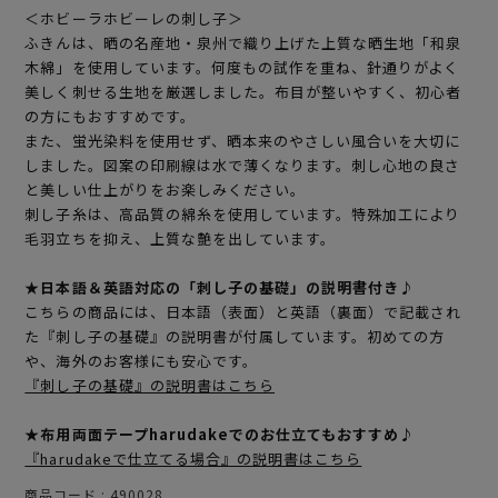
＜ホビーラホビーレの刺し子＞
ふきんは、晒の名産地・泉州で織り上げた上質な晒生地「和泉
木綿」を使用しています。何度もの試作を重ね、針通りがよく
美しく刺せる生地を厳選しました。布目が整いやすく、初心者
の方にもおすすめです。
また、蛍光染料を使用せず、晒本来のやさしい風合いを大切に
しました。図案の印刷線は水で薄くなります。刺し心地の良さ
と美しい仕上がりをお楽しみください。
刺し子糸は、高品質の綿糸を使用しています。特殊加工により
毛羽立ちを抑え、上質な艶を出しています。
★日本語＆英語対応の「刺し子の基礎」の説明書付き♪
こちらの商品には、日本語（表面）と英語（裏面）で記載され
た『刺し子の基礎』の説明書が付属しています。初めての方
や、海外のお客様にも安心です。
『刺し子の基礎』の説明書はこちら
★布用両面テープharudakeでのお仕立てもおすすめ♪
『harudakeで仕立てる場合』の説明書はこちら
商品コード
490028