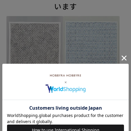
います
刺し子 変わり花刺し
刺し子 霰亀甲（アラレキッ
コウ）
¥572
(税込)
¥572
(税込)