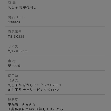
商 品
刺し子 亀甲花刺し
商品コード
490028
商品番号
TG-SC339
サイズ
約32×37cm
素 材
綿100％
使用糸
（別売）
刺し子糸 ぼかしミックス2＜206＞
刺し子糸 チェリーピンク＜116＞
難易度
中級者 ★★★☆
＜難易度について＞詳しくはこちら