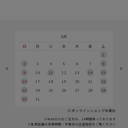
8月
土
日
月
火
水
木
金
土
5
1
2
2
3
4
5
6
7
8
9
9
10
11
12
13
14
15
6
16
17
18
19
20
21
22
23
24
25
26
27
28
29
30
31
オンラインショップ休業日
※Webからのご注文は、24時間承っております
※各実店舗の営業時間・休業日は
店舗情報
をご覧ください