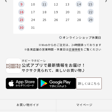
9
9
10
11
12
13
14
15
6
16
17
18
19
20
21
22
23
24
25
26
27
28
29
30
31
オンラインショップ休業日
※Webからのご注文は、24時間承っております
※各実店舗の営業時間・休業日は
店舗情報
をご覧ください
ホビーラホビーレ
公式アプリで最新情報をお届け！
サクサク見られて、楽しいお買い物♪
詳しくはこちら
お買い物ガイド
マイページ