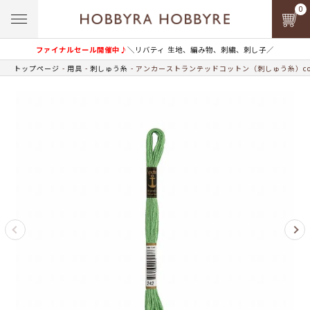
0
ファイナルセール開催中♪
＼リバティ 生地、編み物、刺繍、刺し子／
トップページ
用具
刺しゅう糸
アンカーストランテッドコットン（刺しゅう糸）col.