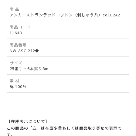
商 品
アンカーストランテッドコットン（刺しゅう糸）col.0242
商品コード
11648
商品番号
NW-ASC 242◆
サイズ
25番手・6本撚り8m
素 材
綿 100%
【在庫表示について】
この商品の「△」は在庫少量もしくは商品取り寄せの表示で
す。