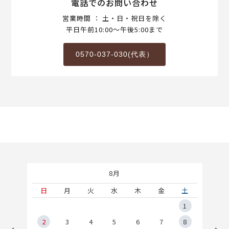
電話でのお問い合わせ
営業時間 ： 土・日・祝日を除く
平日午前10:00～午後5:00まで
0570-037-030(代表）
8月
土
日
月
火
水
木
金
土
5
1
2
2
3
4
5
6
7
8