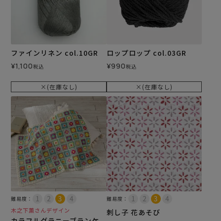
ファインリネン col.10GR
ロップロップ col.03GR
¥
1,100
¥
990
税込
税込
×(在庫なし)
×(在庫なし)
難易度：
難易度：
木之下薫さんデザイン
刺し子 花あそび
カラフルグラニーブランケ