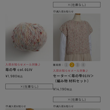
×(在庫なし)
再入荷お知らせ
入荷お知らせメール対象♪
難易度：
苺の雫 col.01IV
入荷お知らせメール対象♪
セーター＜苺の雫01IV＞
¥
1,980
税込
（編み物 材料セット）
×(在庫なし)
¥
14,190
税込
×(在庫なし)
再入荷お知らせ
再入荷お知らせ