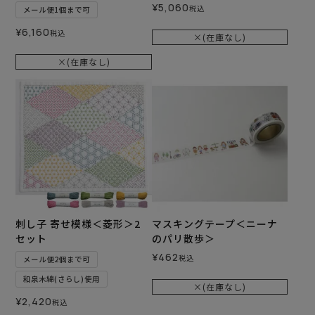
¥
5,060
税込
メール便1個まで可
¥
6,160
税込
×(在庫なし)
×(在庫なし)
刺し子 寄せ模様＜菱形＞2
マスキングテープ＜ニーナ
セット
のパリ散歩＞
¥
462
税込
メール便2個まで可
和泉木綿(さらし)使用
×(在庫なし)
¥
2,420
税込