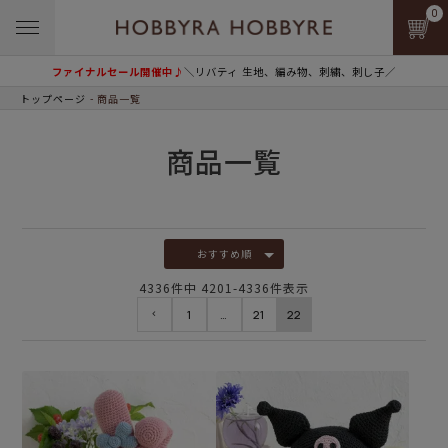
0
ファイナルセール開催中♪
＼リバティ 生地、編み物、刺繍、刺し子／
トップページ
商品一覧
商品一覧
おすすめ順
4336
件中
4201
-
4336
件表示
1
…
21
22