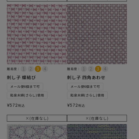
難易度：
難易度：
刺し子 蝶結び
刺し子 四角あわせ
メール便6個まで可
メール便6個まで可
和泉木綿(さらし)使用
和泉木綿(さらし)使用
¥
572
¥
572
税込
税込
×(在庫なし)
×(在庫なし)