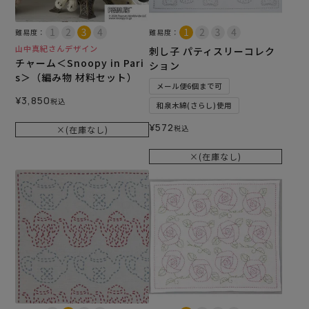
難易度：
難易度：
山中真紀さんデザイン
刺し子 パティスリーコレク
チャーム＜Snoopy in Pari
ション
s＞（編み物 材料セット）
メール便6個まで可
¥
3,850
税込
和泉木綿(さらし)使用
¥
572
税込
×(在庫なし)
×(在庫なし)