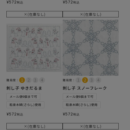
¥
572
¥
572
税込
税込
×(在庫なし)
×(在庫なし)
難易度：
難易度：
刺し子 ゆきだるま
刺し子 スノーフレーク
メール便6個まで可
メール便6個まで可
和泉木綿(さらし)使用
和泉木綿(さらし)使用
¥
572
¥
572
税込
税込
×(在庫なし)
×(在庫なし)