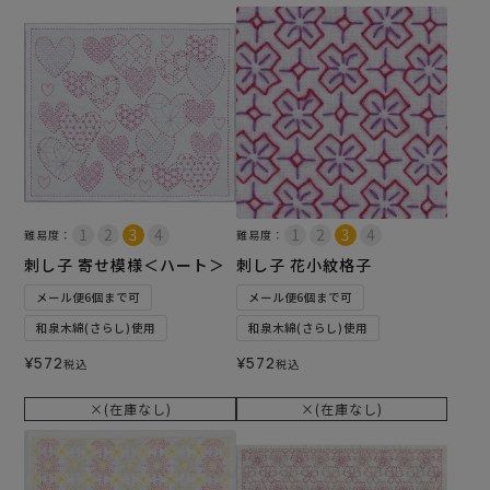
難易度：
難易度：
刺し子 寄せ模様＜ハート＞
刺し子 花小紋格子
メール便6個まで可
メール便6個まで可
和泉木綿(さらし)使用
和泉木綿(さらし)使用
¥
572
¥
572
税込
税込
×(在庫なし)
×(在庫なし)