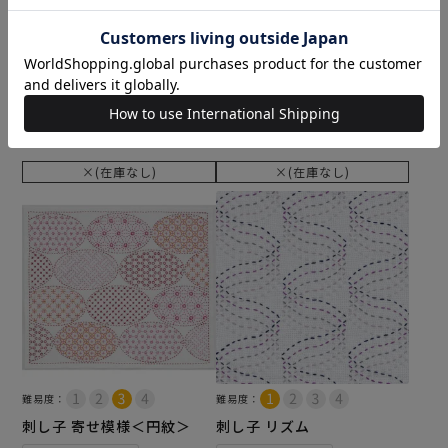
難易度：
難易度：
刺し子 あじさい小道セット
刺し子 秋の収穫
メール便2個まで可
メール便6個まで可
和泉木綿(さらし)使用
和泉木綿(さらし)使用
¥
1,716
¥
572
税込
税込
×(在庫なし)
×(在庫なし)
難易度：
難易度：
刺し子 寄せ模様＜円紋＞
刺し子 リズム