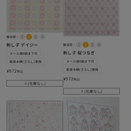
難易度：
刺し子 デイジー
難易度：
刺し子 桜つなぎ
メール便6個まで可
メール便6個まで可
和泉木綿(さらし)使用
和泉木綿(さらし)使用
¥
572
税込
¥
572
税込
×(在庫なし)
×(在庫なし)