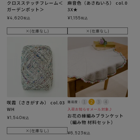
クロスステッチフレーム＜
麻音色（あさねいろ） col.0
ガーデンポット＞
3X★
¥
4,620
¥
1,155
税込
税込
×(在庫なし)
×(在庫なし)
咲霞（さきがすみ） col.03
難易度：
WH
入荷お知らせメール対象♪
お花の縁編みブランケット
¥
1,540
税込
（編み物 材料セット）
×(在庫なし)
¥
6,523
税込