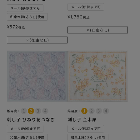
メール便5個まで可
メール便6個まで可
¥
1,760
和泉木綿(さらし)使用
税込
¥
572
税込
×(在庫なし)
×(在庫なし)
難易度：
難易度：
刺し子 ひねり花つなぎ
刺し子 金木犀
メール便6個まで可
メール便6個まで可
和泉木綿(さらし)使用
和泉木綿(さらし)使用