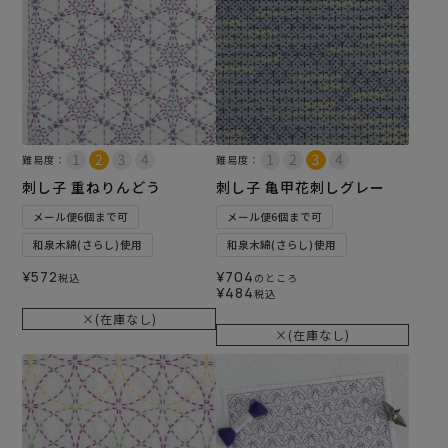
難易度：
難易度：
刺し子 重ねりんどう
刺し子 亀甲花刺しグレー
メール便6個まで可
メール便6個まで可
和泉木綿(さらし)使用
和泉木綿(さらし)使用
¥
572
¥
704
税込
のところ
¥
484
税込
×(在庫なし)
×(在庫なし)