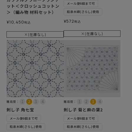
メール便6個まで可
ット＜クロッシュコットン
＞（編み物 材料セット）
和泉木綿(さらし)使用
¥
572
¥
10,450
税込
税込
×(在庫なし)
×(在庫なし)
難易度：
難易度：
刺し子 角七宝
刺し子 菊と麻の葉2
メール便6個まで可
メール便6個まで可
和泉木綿(さらし)使用
和泉木綿(さらし)使用