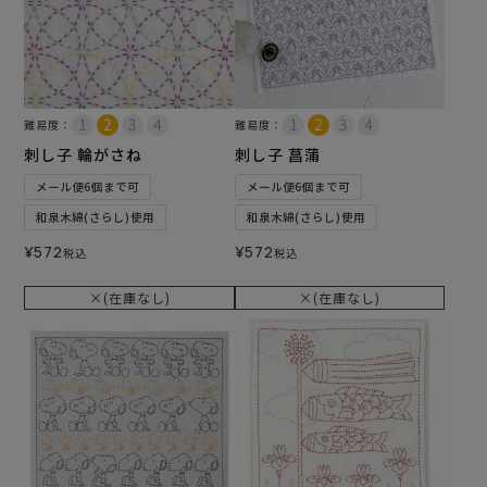
難易度：
難易度：
刺し子 輪がさね
刺し子 菖蒲
メール便6個まで可
メール便6個まで可
和泉木綿(さらし)使用
和泉木綿(さらし)使用
¥
572
¥
572
税込
税込
×(在庫なし)
×(在庫なし)