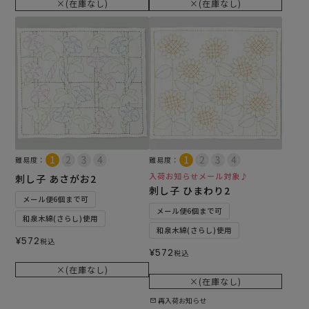
×(在庫なし)
×(在庫なし)
難易度：
難易度：
入荷お知らせメール対象♪
刺し子 あさがお2
刺し子 ひまわり2
メール便6個まで可
メール便6個まで可
和泉木綿(さらし)使用
和泉木綿(さらし)使用
¥
572
税込
¥
572
税込
×(在庫なし)
×(在庫なし)
再入荷お知らせ