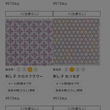
¥
572
¥
572
税込
税込
×(在庫なし)
×(在庫なし)
難易度：
難易度：
刺し子 クロスフラワー
刺し子 丸つなぎ
メール便6個まで可
メール便6個まで可
和泉木綿(さらし)使用
和泉木綿(さらし)使用
¥
572
¥
572
税込
税込
×(在庫なし)
×(在庫なし)