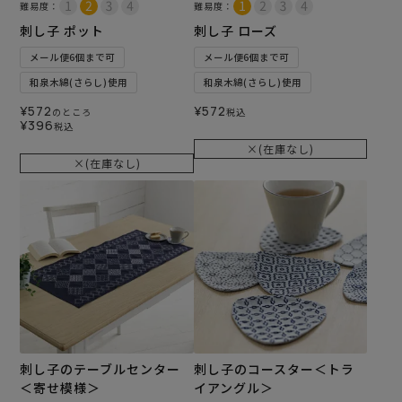
難易度：
難易度：
刺し子 ポット
刺し子 ローズ
メール便6個まで可
メール便6個まで可
和泉木綿(さらし)使用
和泉木綿(さらし)使用
¥
572
¥
572
のところ
税込
¥
396
税込
×(在庫なし)
×(在庫なし)
刺し子のテーブルセンター
刺し子のコースター＜トラ
＜寄せ模様＞
イアングル＞