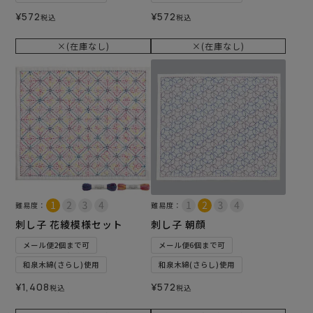
¥
572
¥
572
税込
税込
×(在庫なし)
×(在庫なし)
難易度：
難易度：
刺し子 花綾模様セット
刺し子 朝顔
メール便2個まで可
メール便6個まで可
和泉木綿(さらし)使用
和泉木綿(さらし)使用
¥
1,408
¥
572
税込
税込