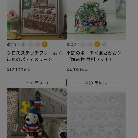
難易度：
難易度：
クロスステッチフレーム＜
季節のポーチ＜あさがお＞
街角のパティスリー＞
（編み物 材料セット）
¥
12,100
¥
4,180
税込
税込
×(在庫なし)
×(在庫なし)