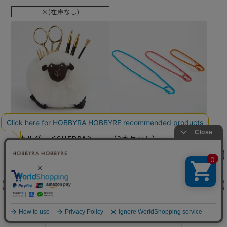
×(在庫なし)
Lantern Moon アクセサリ
KnitPro ステッチホルダー
ーホルダー＜SHERPA＞
（3本セット）
¥
6,270
¥
880
リリヤン
税込
税込
フェア
×(在庫なし)
×(在庫なし)
前に戻る
上に戻る
商品を探す
手芸を学ぶ
ガイド
店舗情報
ログイン