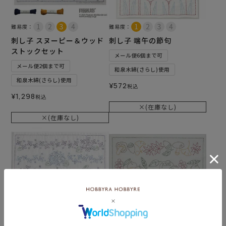
難易度：
難易度：
刺し子 スヌーピー＆ウッド
刺し子 端午の節句
ストックセット
メール便6個まで可
メール便2個まで可
和泉木綿(さらし)使用
和泉木綿(さらし)使用
¥
572
税込
¥
1,298
税込
×(在庫なし)
×(在庫なし)