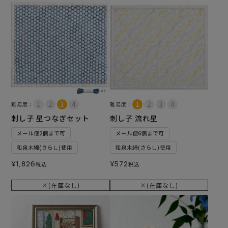
難易度：
難易度：
刺し子 星つなぎセット
刺し子 流れ星
メール便2個まで可
メール便6個まで可
和泉木綿(さらし)使用
和泉木綿(さらし)使用
¥
1,826
¥
572
税込
税込
×(在庫なし)
×(在庫なし)