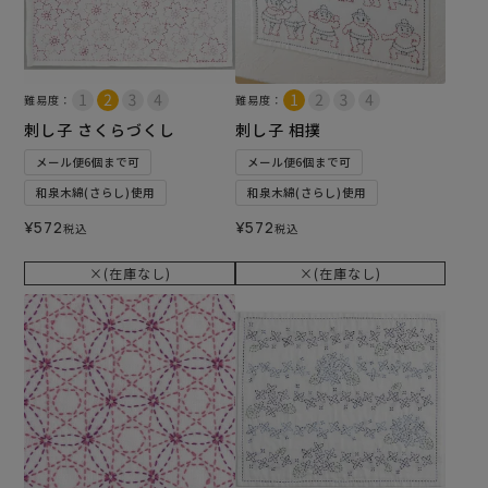
難易度：
難易度：
刺し子 さくらづくし
刺し子 相撲
メール便6個まで可
メール便6個まで可
和泉木綿(さらし)使用
和泉木綿(さらし)使用
¥
572
¥
572
税込
税込
×(在庫なし)
×(在庫なし)