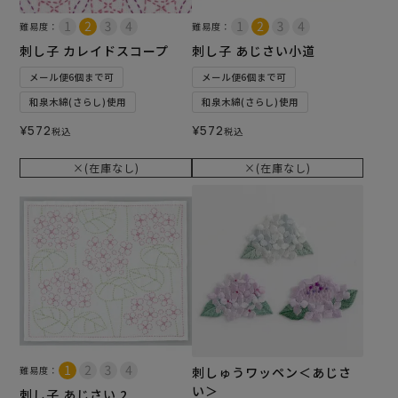
難易度：
難易度：
刺し子 カレイドスコープ
刺し子 あじさい小道
メール便6個まで可
メール便6個まで可
和泉木綿(さらし)使用
和泉木綿(さらし)使用
¥
572
¥
572
税込
税込
×(在庫なし)
×(在庫なし)
難易度：
刺しゅうワッペン＜あじさ
い＞
刺し子 あじさい 2