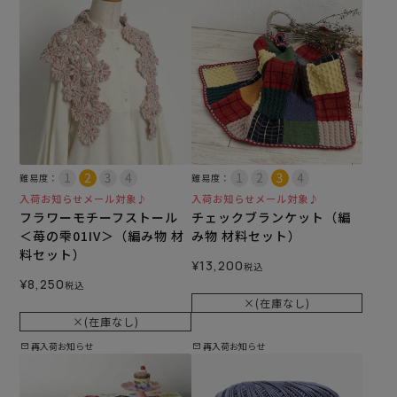
難易度：
難易度：
入荷お知らせメール対象♪
入荷お知らせメール対象♪
フラワーモチーフストール
チェックブランケット（編
＜苺の雫01IV＞（編み物 材
み物 材料セット）
料セット）
¥
13,200
税込
¥
8,250
税込
×(在庫なし)
×(在庫なし)
再入荷お知らせ
再入荷お知らせ