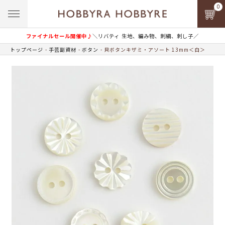
0
ファイナルセール開催中♪
＼リバティ 生地、編み物、刺繍、刺し子／
トップページ
手芸副資材
ボタン
貝ボタンキザミ・アソート 13mm＜白＞