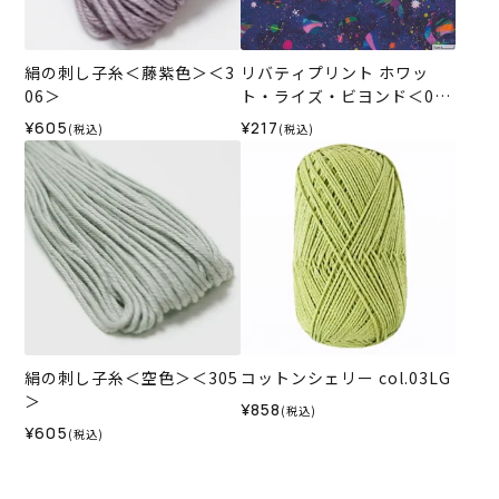
絹の刺し子糸＜藤紫色＞＜3
リバティプリント ホワッ
06＞
ト・ライズ・ビヨンド＜01
N＞生地 （ホビーラホビー
¥605
¥217
(税込)
(税込)
レオリジナルカラー）2024
SS
絹の刺し子糸＜空色＞＜305
コットンシェリー col.03LG
＞
¥858
(税込)
¥605
(税込)