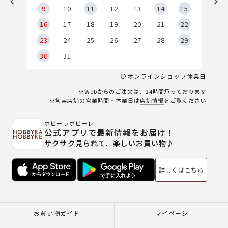
9
9
10
11
12
13
14
15
6
16
17
18
19
20
21
22
23
24
25
26
27
28
29
30
31
オンラインショップ休業日
※Webからのご注文は、24時間承っております
※各実店舗の営業時間・休業日は
店舗情報
をご覧ください
ホビーラホビーレ
公式アプリで最新情報をお届け！
サクサク見られて、楽しいお買い物♪
詳しくはこちら
お買い物ガイド
マイページ