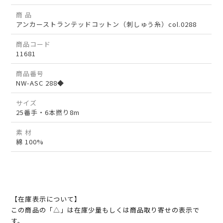
商 品
アンカーストランテッドコットン（刺しゅう糸）col.0288
商品コード
11681
商品番号
NW-ASC 288◆
サイズ
25番手・6本撚り8m
素 材
綿 100%
【在庫表示について】
この商品の「△」は在庫少量もしくは商品取り寄せの表示で
す。