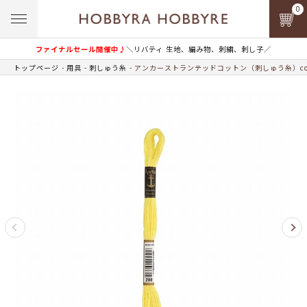
0
ファイナルセール開催中♪
＼リバティ 生地、編み物、刺繍、刺し子／
トップページ
用具
刺しゅう糸
アンカーストランテッドコットン（刺しゅう糸）col.