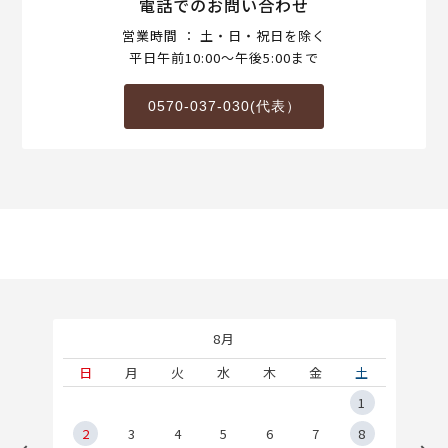
電話でのお問い合わせ
営業時間 ： 土・日・祝日を除く
平日午前10:00～午後5:00まで
0570-037-030(代表）
8月
土
日
月
火
水
木
金
土
5
1
2
2
3
4
5
6
7
8