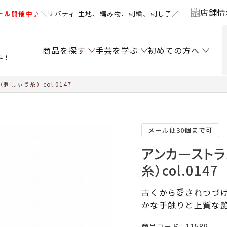
店舗情
ール開催中♪
＼リバティ 生地、編み物、刺繍、刺し子／
商品を探す
手芸を学ぶ
初めての方へ
料！
しゅう糸）col.0147
メール便30個まで可
アンカーストラ
糸）col.0147
古くから愛されつづけ
かな手触りと上質な
商品コード
11589