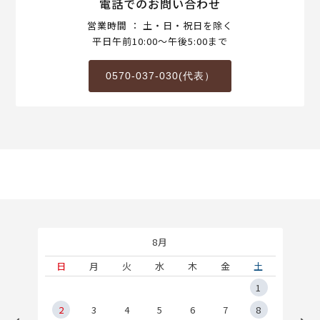
電話でのお問い合わせ
営業時間 ： 土・日・祝日を除く
平日午前10:00～午後5:00まで
0570-037-030(代表）
8月
土
日
月
火
水
木
金
土
5
1
2
2
3
4
5
6
7
8