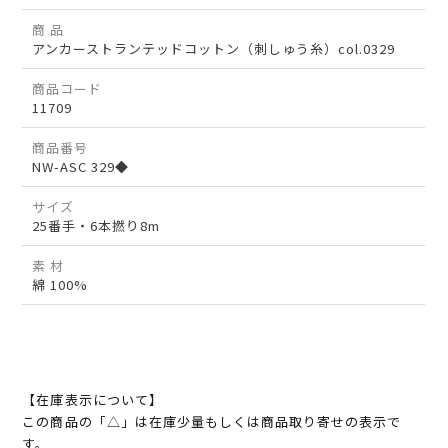
商 品
アンカーストランテッドコットン（刺しゅう糸）col.0329
商品コード
11709
商品番号
NW-ASC 329◆
サイズ
25番手・6本撚り8m
素 材
綿 100%
【在庫表示について】
この商品の「△」は在庫少量もしくは商品取り寄せの表示で
す。