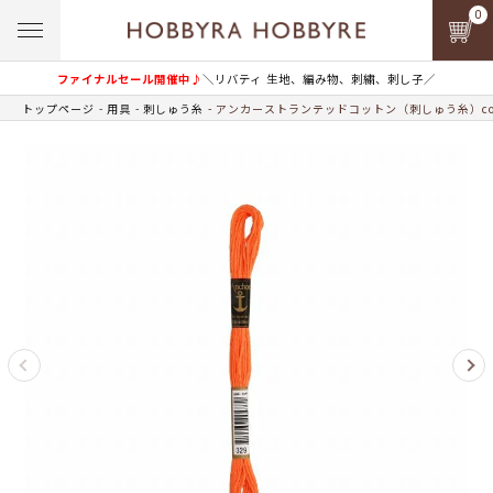
0
ファイナルセール開催中♪
＼リバティ 生地、編み物、刺繍、刺し子／
トップページ
用具
刺しゅう糸
アンカーストランテッドコットン（刺しゅう糸）col.