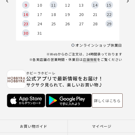
9
9
10
11
12
13
14
15
6
16
17
18
19
20
21
22
23
24
25
26
27
28
29
30
31
オンラインショップ休業日
※Webからのご注文は、24時間承っております
※各実店舗の営業時間・休業日は
店舗情報
をご覧ください
ホビーラホビーレ
公式アプリで最新情報をお届け！
サクサク見られて、楽しいお買い物♪
詳しくはこちら
お買い物ガイド
マイページ