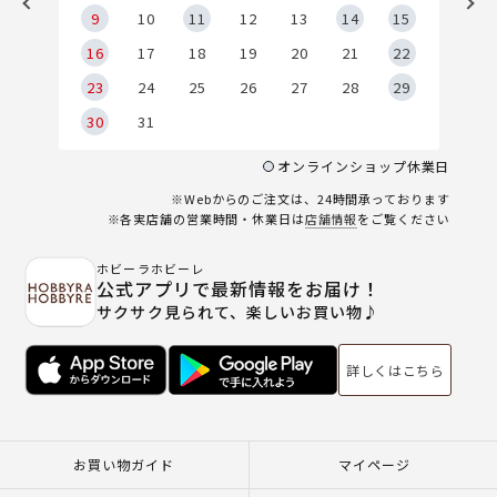
9
9
10
11
12
13
14
15
6
16
17
18
19
20
21
22
23
24
25
26
27
28
29
30
31
オンラインショップ休業日
※Webからのご注文は、24時間承っております
※各実店舗の営業時間・休業日は
店舗情報
をご覧ください
ホビーラホビーレ
公式アプリで最新情報をお届け！
サクサク見られて、楽しいお買い物♪
詳しくはこちら
お買い物ガイド
マイページ