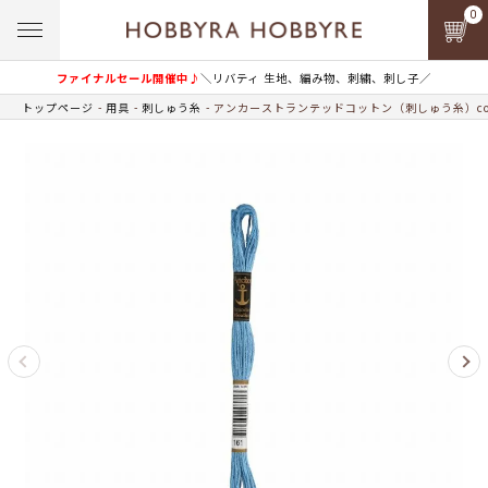
0
ファイナルセール開催中♪
＼リバティ 生地、編み物、刺繍、刺し子／
トップページ
用具
刺しゅう糸
アンカーストランテッドコットン（刺しゅう糸）col.