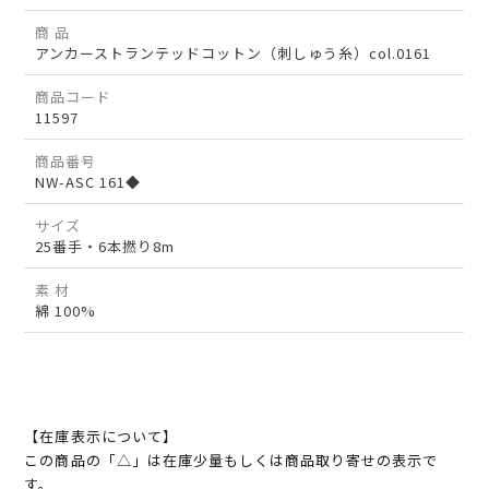
商 品
アンカーストランテッドコットン（刺しゅう糸）col.0161
商品コード
11597
商品番号
NW-ASC 161◆
サイズ
25番手・6本撚り8m
素 材
綿 100%
【在庫表示について】
この商品の「△」は在庫少量もしくは商品取り寄せの表示で
す。