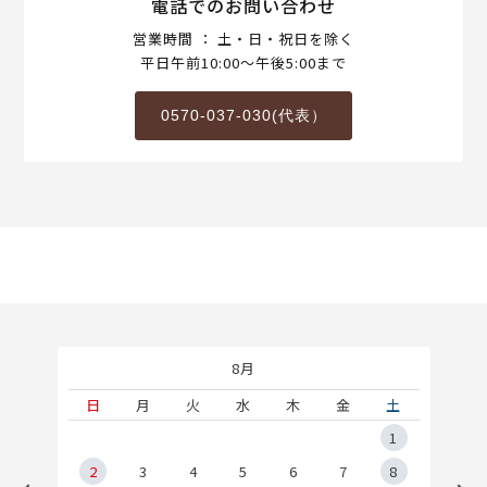
電話でのお問い合わせ
営業時間 ： 土・日・祝日を除く
平日午前10:00～午後5:00まで
0570-037-030(代表）
8月
土
日
月
火
水
木
金
土
5
1
2
2
3
4
5
6
7
8