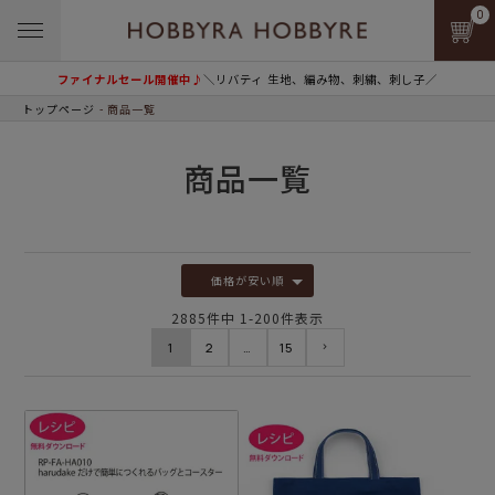
0
ファイナルセール開催中♪
＼リバティ 生地、編み物、刺繍、刺し子／
トップページ
商品一覧
商品一覧
価格が安い順
2885
件中
1
-
200
件表示
1
2
…
15