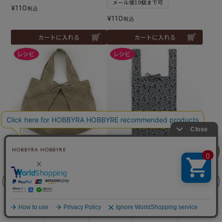
メール便10個まで可
¥
110
税込
¥
110
税込
カートに入れる
カートに入れる
タックトートバッグL（レシ
マイバッグ （レシピ）
リリヤン
フェア
ピ）
メール便10個まで可
メール便10個まで可
¥
110
税込
前に戻る
上に戻る
¥
110
税込
カートに入れる
カートに入れる
商品を探す
手芸を学ぶ
ガイド
店舗情報
ログイン