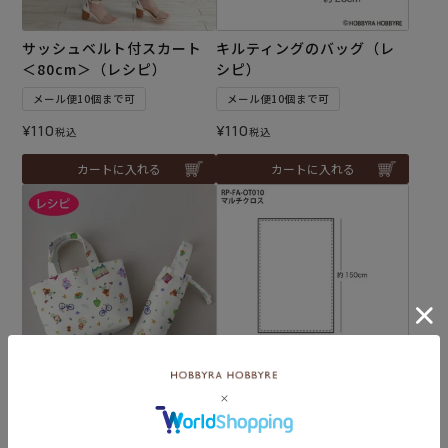
サッシュベルト付スカート
キルティングのバッグ（レ
＜80cm＞（レシピ）
シピ）
メール便10個まで可
メール便10個まで可
¥
110
¥
110
税込
税込
カートに入れる
カートに入れる
ラミネートのミニトート＆
マルチクロス（レシピ）
ボトルケース（レシピ）
メール便10個まで可
メール便10個まで可