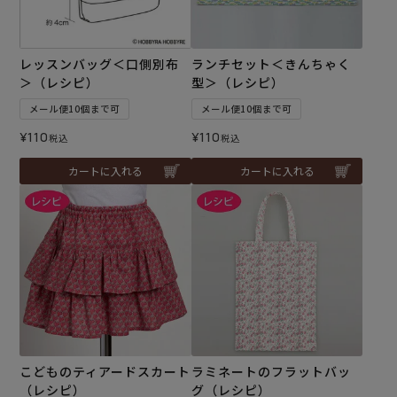
レッスンバッグ＜口側別布
ランチセット＜きんちゃく
＞（レシピ）
型＞（レシピ）
メール便10個まで可
メール便10個まで可
¥
110
¥
110
税込
税込
カートに入れる
カートに入れる
こどものティアードスカート
ラミネートのフラットバッ
（レシピ）
グ（レシピ）