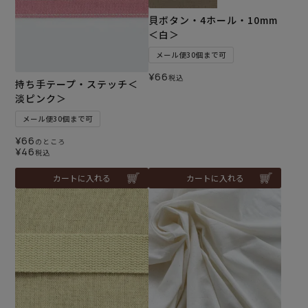
貝ボタン・4ホール・10mm
＜白＞
メール便30個まで可
¥
66
税込
持ち手テープ・ステッチ＜
淡ピンク＞
メール便30個まで可
¥
66
のところ
¥
46
税込
カートに入れる
カートに入れる