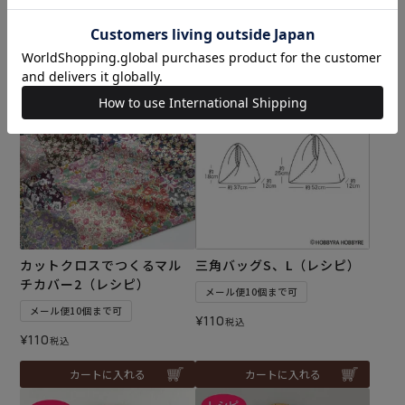
¥
110
税込
¥
110
税込
カートに入れる
カートに入れる
カットクロスでつくるマル
三角バッグS、L（レシピ）
チカバー2（レシピ）
メール便10個まで可
メール便10個まで可
¥
110
税込
¥
110
税込
カートに入れる
カートに入れる