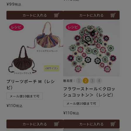
¥
99
税込
カートに入れる
カートに入れる
プリーツポーチ M（レシ
難易度：
ピ）
フラワーストール＜クロッ
シュコットン＞（レシピ）
メール便10個まで可
メール便10個まで可
¥
110
税込
¥
110
税込
カートに入れる
カートに入れる