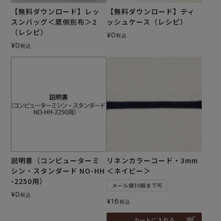
【無料ダウンロード】レッ
【無料ダウンロード】ティ
スンバッグ＜底側別布＞2
ッシュケース（レシピ）
（レシピ）
¥
0
税込
¥
0
税込
説明書（コンピューターミ
リネンカラーコード・3mm
シン・スタンダード NO-HH
＜ネイビー＞
-2250用）
メール便30個まで可
¥
0
税込
¥
16
税込
カートに入れる