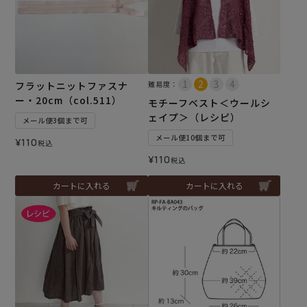
フラットニットファスナ
難易度：
ー・20cm（col.511）
モチーフベスト＜ウールシ
ェイプ＞（レシピ）
メール便3個まで可
メール便10個まで可
¥
110
税込
¥
110
税込
カートに入れる
カートに入れる