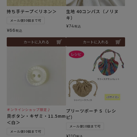
持ち手テープ＜リネン＞
生地 40コンパス（ノリヌ
キ）
メール便30個まで可
¥
74
税込
¥
66
税込
カートに入れる
カートに入れる
オンラインショップ限定♪
プリーツポーチ S（レシ
貝ボタン・キザミ・11.5mm
ピ）
＜白＞
メール便10個まで可
メール便30個まで可
¥
110
税込