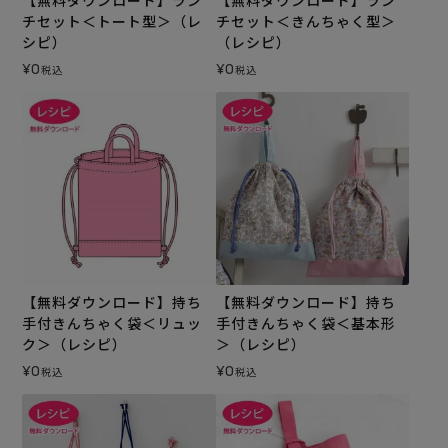
チセット＜トート型＞（レ
チセット＜きんちゃく型＞
シピ）
（レシピ）
¥
0
¥
0
税込
税込
【無料ダウンロード】持ち
【無料ダウンロード】持ち
手付きんちゃく袋＜リュッ
手付きんちゃく袋＜基本形
ク＞（レシピ）
＞（レシピ）
¥
0
¥
0
税込
税込