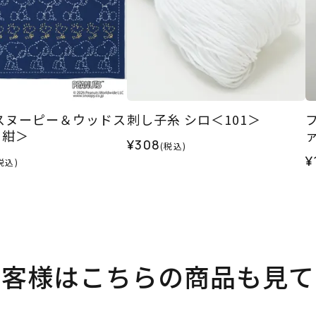
スヌーピー＆ウッドス
刺し子糸 シロ＜101＞
＜紺＞
¥308
(税込)
¥
税込)
お客様はこちらの商品も見て