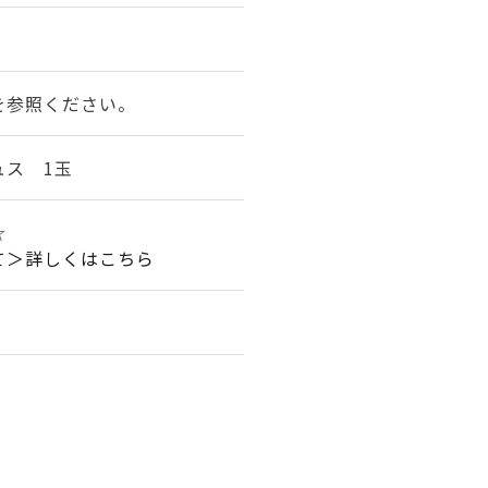
★
を参照ください。
ュス 1玉
☆
て＞詳しくはこちら
。