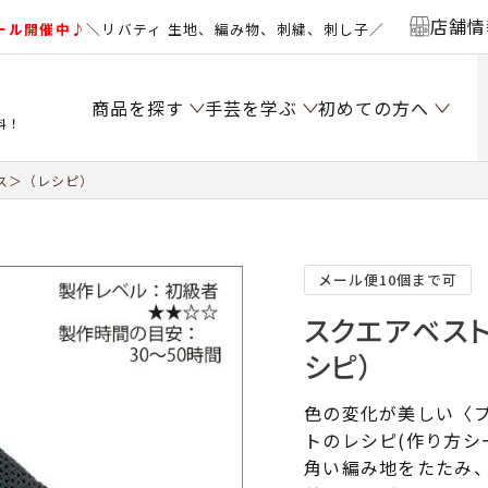
店舗情
ール開催中♪
＼リバティ 生地、編み物、刺繍、刺し子／
商品を探す
手芸を学ぶ
初めての方へ
料！
ス＞（レシピ）
メール便10個まで可
スクエアベスト
シピ）
色の変化が美しい〈
トのレシピ(作り方シ
角い編み地をたたみ