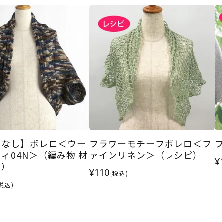
ピなし】ボレロ＜ウー
フラワーモチーフボレロ＜フ
ィ04N＞（編み物 材
ァインリネン＞（レシピ）
¥
ト）
¥110
(税込)
税込)