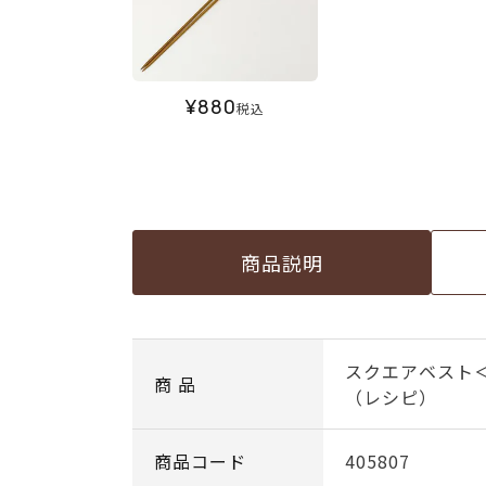
¥
880
税込
商品説明
スクエアベスト
商 品
（レシピ）
商品コード
405807