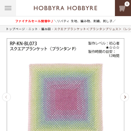
0
ファイナルセール開催中♪
＼リバティ 生地、編み物、刺繍、刺し子／
トップページ
ニット
編み図
スクエアブランケット＜プランタンプリュス＞（レ