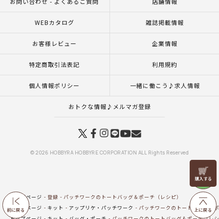
お問い合わせ - よくあるご質問
店舗情報
WEBカタログ
雑誌掲載情報
お客様レビュー
企業情報
特定商取引法表記
利用規約
個人情報ポリシー
一緒に働こう♪求人情報
おトクな情報♪メルマガ登録
© 2026 HOBBYRA HOBBYRE CORPORATION ALL Rights Reserved
リリヤン
フェア
トップページ
登録
パッチワークのトートバッグ＆ポーチ（レシピ）
トップページ
キット
アップリケ・パッチワーク
パッチワークのトートバッグ＆
前に戻る
上に戻る
トップページ
キット
バッグ・ポーチ
パッチワークのトートバッグ＆ポーチ（レ