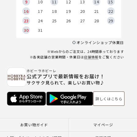
9
9
10
11
12
13
14
15
6
16
17
18
19
20
21
22
23
24
25
26
27
28
29
30
31
オンラインショップ休業日
※Webからのご注文は、24時間承っております
※各実店舗の営業時間・休業日は
店舗情報
をご覧ください
ホビーラホビーレ
公式アプリで最新情報をお届け！
サクサク見られて、楽しいお買い物♪
詳しくはこちら
お買い物ガイド
マイページ