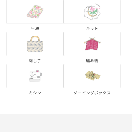
生地
キット
刺し子
編み物
ミシン
ソーイングボックス