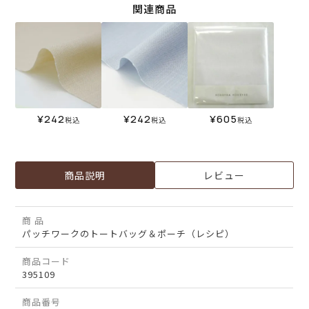
関連商品
¥
242
¥
242
¥
605
税込
税込
税込
商品説明
レビュー
商 品
パッチワークのトートバッグ＆ポーチ（レシピ）
商品コード
395109
商品番号