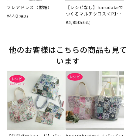
フレアドレス（型紙）
【レシピなし】harudakeで
つくるマルチクロス＜P1＞
¥440
(税込)
（材料セット）
¥3,850
(税込)
他のお客様はこちらの商品も見て
います
【無料ダウンロード】パッ
harudakeでつくるパッチワ