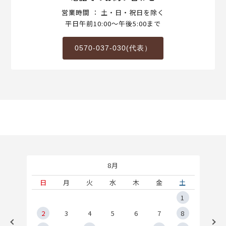
営業時間 ： 土・日・祝日を除く
平日午前10:00～午後5:00まで
0570-037-030(代表）
8月
土
日
月
火
水
木
金
土
5
1
2
2
3
4
5
6
7
8