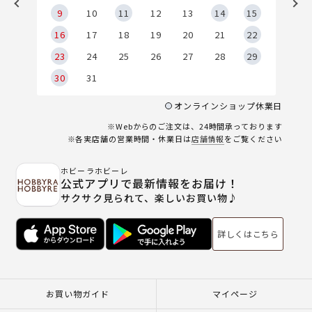
9
9
10
11
12
13
14
15
6
16
17
18
19
20
21
22
23
24
25
26
27
28
29
30
31
オンラインショップ休業日
※Webからのご注文は、24時間承っております
※各実店舗の営業時間・休業日は
店舗情報
をご覧ください
ホビーラホビーレ
公式アプリで最新情報をお届け！
サクサク見られて、楽しいお買い物♪
詳しくはこちら
お買い物ガイド
マイページ