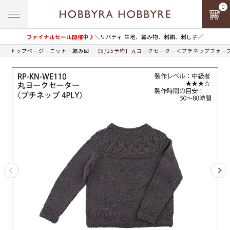
0
ファイナルセール開催中♪
＼リバティ 生地、編み物、刺繍、刺し子／
トップページ
ニット
編み図
【8/25予約】丸ヨークセーター＜プチネップフォー