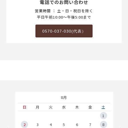
電話でのお問い合わせ
営業時間 ： 土・日・祝日を除く
平日午前10:00～午後5:00まで
0570-037-030(代表）
8月
土
日
月
火
水
木
金
土
5
1
2
2
3
4
5
6
7
8