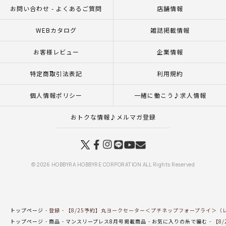
お問い合わせ - よくあるご質問
店舗情報
WEBカタログ
雑誌掲載情報
お客様レビュー
企業情報
特定商取引法表記
利用規約
個人情報ポリシー
一緒に働こう♪求人情報
おトクな情報♪メルマガ登録
© 2026 HOBBYRA HOBBYRE CORPORATION ALL Rights Reserved
トップページ
登録
【8/25予約】丸ヨークセーター＜プチネップフォープライ＞（
トップページ
商品
マンスリープレス8月号掲載商品
お気に入りの糸で編む
【8