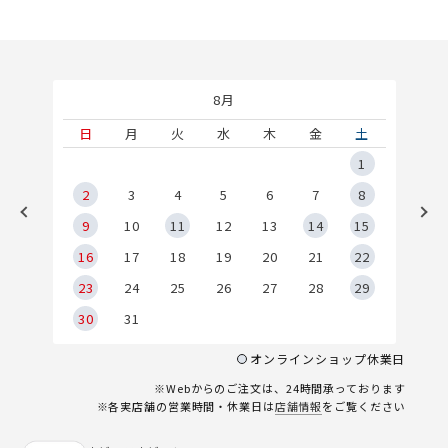
8月
土
日
月
火
水
木
金
土
5
1
2
2
3
4
5
6
7
8
9
9
10
11
12
13
14
15
6
16
17
18
19
20
21
22
23
24
25
26
27
28
29
30
31
オンラインショップ休業日
※Webからのご注文は、24時間承っております
※各実店舗の営業時間・休業日は
店舗情報
をご覧ください