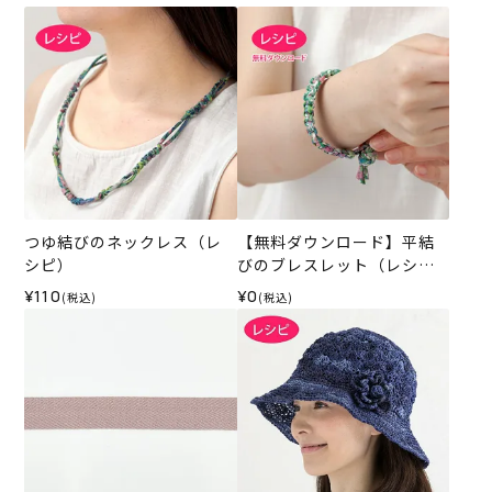
つゆ結びのネックレス（レ
【無料ダウンロード】平結
シピ）
びのブレスレット（レシ
ピ）
¥110
¥0
(税込)
(税込)