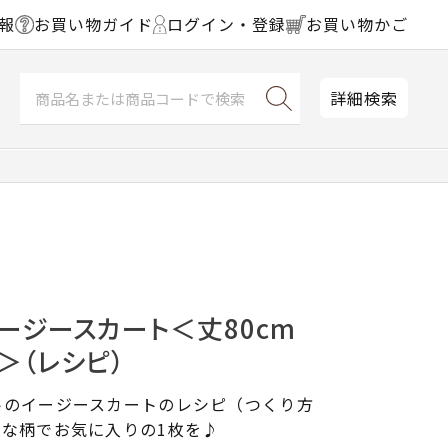
報
お買い物ガイド
ログイン・登録
お買い物かご
詳細検索
】イージースカート＜丈80cm
＞（レシピ）
トのイージースカートのレシピ（つくり方
な柄でお気に入りの1枚を♪