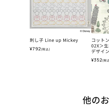
刺し子 Line up Mickey
コットン
02X＞
¥792
(税込)
デザイ
¥352
(税
他の