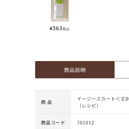
¥
363
税込
商品説明
イージースカート＜丈80
商 品
（レシピ）
商品コード
701032