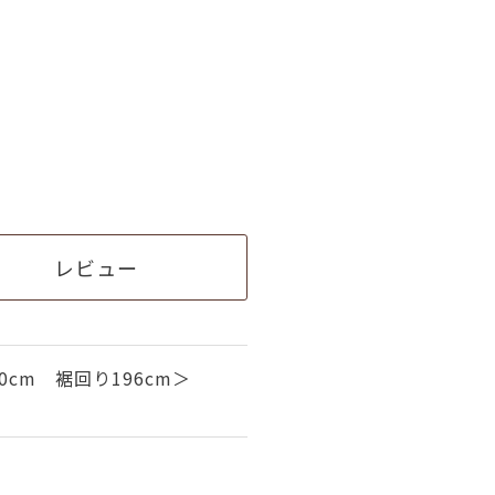
レビュー
cm 裾回り196cm＞