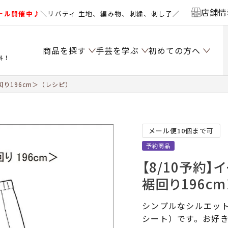
店舗情
ール開催中♪
＼リバティ 生地、編み物、刺繍、刺し子／
商品を探す
手芸を学ぶ
初めての方へ
料！
回り196cm＞（レシピ）
メール便10個まで可
予約商品
【8/10予約
裾回り196cm
シンプルなシルエッ
シート）です。お好き