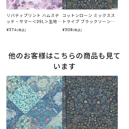
リバティプリント ハムステ
コットンローン ミックスス
ッド・サマー＜09L＞生地
トライプ ブラックソーン＜0
（ホビーラホビーレオリジ
1N＞生地 ホビーラホビーレ
¥374
¥308
(税込)
(税込)
ナル）2026SS
デザインコレクション
他のお客様はこちらの商品も見て
います