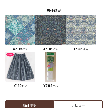
関連商品
¥
308
¥
308
¥
308
税込
税込
税込
¥
110
¥
363
税込
税込
商品説明
レビュー