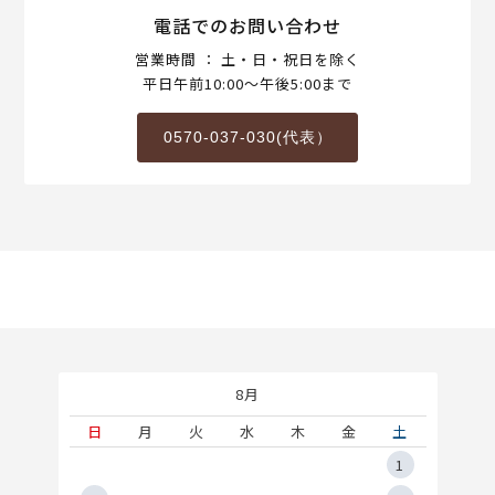
電話でのお問い合わせ
営業時間 ： 土・日・祝日を除く
平日午前10:00～午後5:00まで
0570-037-030(代表）
8月
土
日
月
火
水
木
金
土
5
1