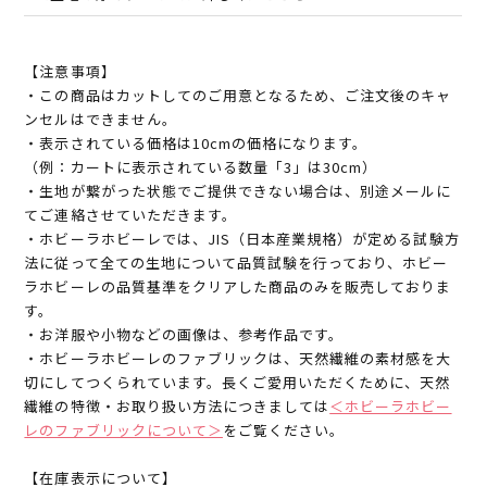
【注意事項】
・この商品はカットしてのご用意となるため、ご注文後のキャ
ンセルはできません。
・表示されている価格は10cmの価格になります。
（例：カートに表示されている数量「3」は30cm）
・生地が繋がった状態でご提供できない場合は、別途メールに
てご連絡させていただきます。
・ホビーラホビーレでは、JIS（日本産業規格）が定める試験方
法に従って全ての生地について品質試験を行っており、ホビー
ラホビーレの品質基準をクリアした商品のみを販売しておりま
す。
・お洋服や小物などの画像は、参考作品です。
・ホビーラホビーレのファブリックは、天然繊維の素材感を大
切にしてつくられています。長くご愛用いただくために、天然
繊維の特徴・お取り扱い方法につきましては
＜ホビーラホビー
レのファブリックについて＞
をご覧ください。
【在庫表示について】