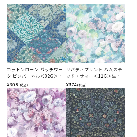
コットンローン パッチワー
リバティプリント ハムステ
ク ピンパーネル＜02G＞生
ッド・サマー＜11G＞生地
地 ホビーラホビーレデザイ
（ホビーラホビーレオリジ
¥308
¥374
(税込)
(税込)
ンコレクション
ナル）2026SS