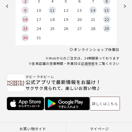
2
2
3
4
5
6
7
8
9
9
10
11
12
13
14
15
6
16
17
18
19
20
21
22
23
24
25
26
27
28
29
30
31
オンラインショップ休業日
※Webからのご注文は、24時間承っております
※各実店舗の営業時間・休業日は
店舗情報
をご覧ください
ホビーラホビーレ
公式アプリで最新情報をお届け！
サクサク見られて、楽しいお買い物♪
詳しくはこちら
お買い物ガイド
マイページ