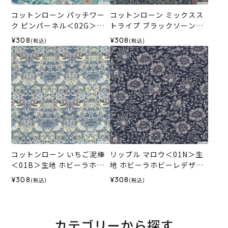
コットンローン パッチワー
コットンローン ミックスス
ク ピンパーネル＜02G＞生
トライプ ブラックソーン＜0
地 ホビーラホビーレデザイ
1N＞生地 ホビーラホビーレ
¥308
¥308
(税込)
(税込)
ンコレクション
デザインコレクション
コットンローン いちご泥棒
リップル マロウ＜01N＞生
＜01B＞生地 ホビーラホビ
地 ホビーラホビーレデザイ
ーレデザインコレクション
ンコレクション
¥308
¥308
(税込)
(税込)
カテゴリーから探す