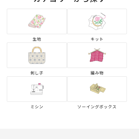
生地
キット
刺し子
編み物
ミシン
ソーイングボックス