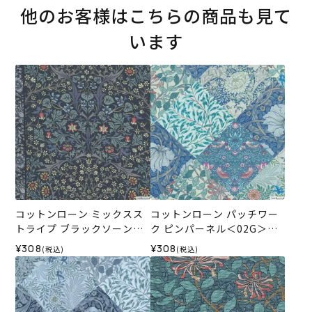
他のお客様はこちらの商品も見て
います
コットンローン ミックスス
コットンローン パッチワー
トライプ ブラックソーン＜0
ク ピンパーネル＜02G＞生
1N＞生地 ホビーラホビーレ
地 ホビーラホビーレデザイ
¥308
¥308
(税込)
(税込)
デザインコレクション
ンコレクション