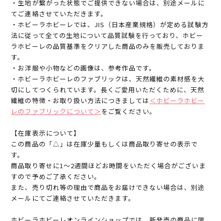
・生地が繋がった状態でご提供できない場合は、別途メールに
てご連絡させていただきます。
・ホビーラホビーレでは、JIS（日本産業規格）が定める試験方
法に従って全ての生地について品質試験を行っており、ホビー
ラホビーレの品質基準をクリアした商品のみを販売しておりま
す。
・お洋服や小物などの画像は、参考作品です。
・ホビーラホビーレのファブリックは、天然繊維の素材感を大
切にしてつくられています。長くご愛用いただくために、天然
繊維の特徴・お取り扱い方法につきましては
＜ホビーラホビー
レのファブリックについて＞
をご覧ください。
【在庫表示について】
この商品の「△」は在庫少量もしくは商品取り寄せの表示で
す。
商品取り寄せに1～2週間ほどお時間をいただく場合がございま
すので予めご了承ください。
また、売り切れ等の理由で商品をお届けできない場合は、別途
メールにてご連絡させていただきます。
ホビーラホビーレオンラインショップでは、新発売の商品に限