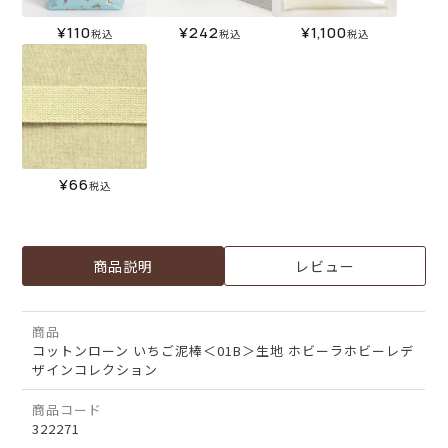
¥
110
¥
242
¥
1,100
税込
税込
税込
¥
66
税込
商品説明
レビュー
商品
コットンローン いちご泥棒＜01B＞生地 ホビーラホビーレデ
ザインコレクション
商品コード
322271