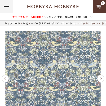
0
ファイナルセール開催中♪
＼リバティ 生地、編み物、刺繍、刺し子／
トップページ
生地
ホビーラホビーレデザインコレクション
コットンローン いち