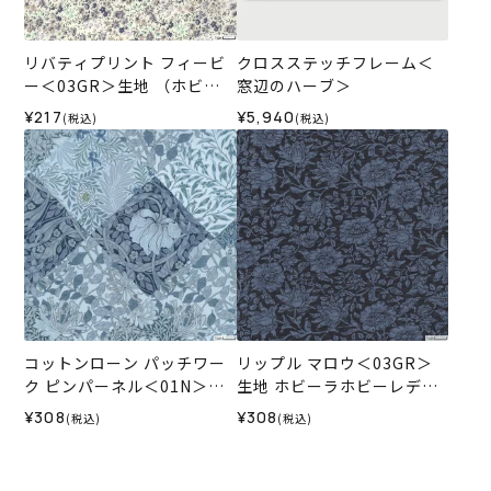
リバティプリント フィービ
クロスステッチフレーム＜
ー＜03GR＞生地 （ホビー
窓辺のハーブ＞
ラホビーレオリジナル）202
¥217
¥5,940
(税込)
(税込)
4SS
コットンローン パッチワー
リップル マロウ＜03GR＞
ク ピンパーネル＜01N＞生
生地 ホビーラホビーレデザ
地 ホビーラホビーレデザイ
インコレクション
¥308
¥308
(税込)
(税込)
ンコレクション