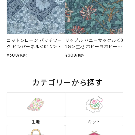
コットンローン パッチワー
リップル ハニーサックル＜0
ク ピンパーネル＜01N＞生
2G＞生地 ホビーラホビーレ
地 ホビーラホビーレデザイ
デザインコレクション
¥308
¥308
(税込)
(税込)
ンコレクション
カテゴリーから探す
生地
キット