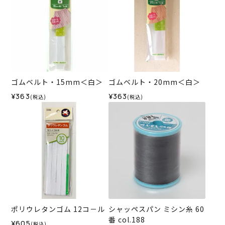
ゴムベルト・15mm＜白＞
ゴムベルト・20mm＜白＞
¥363
¥363
(税込)
(税込)
ポリウレタンゴム 12コ－ル
シャッペスパン ミシン糸 60
番 col.188
¥605
(税込)