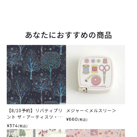
あなたにおすすめの商品
【8/10予約】リバティプリ
メジャー＜メルスリー＞
ント ザ・アーティスツ・ツ
¥660
(税込)
リー＜14N＞生地 （ホビー
¥374
(税込)
ラホビーレオリジナル）202
6AW