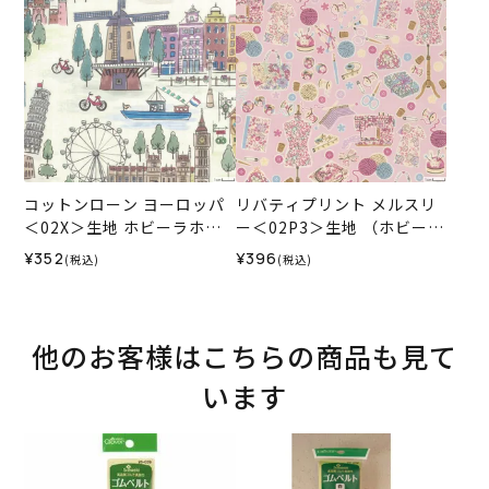
コットンローン ヨーロッパ
リバティプリント メルスリ
＜02X＞生地 ホビーラホビ
ー＜02P3＞生地 （ホビーラ
ーレデザインコレクション
ホビーレオリジナル）2026
¥352
¥396
(税込)
(税込)
SS★復刻色
他のお客様はこちらの商品も見て
います