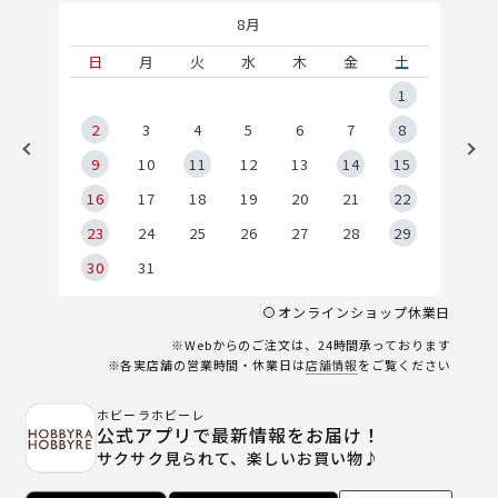
8月
土
日
月
火
水
木
金
土
5
1
2
2
3
4
5
6
7
8
9
9
10
11
12
13
14
15
6
16
17
18
19
20
21
22
23
24
25
26
27
28
29
30
31
オンラインショップ休業日
※Webからのご注文は、24時間承っております
※各実店舗の営業時間・休業日は
店舗情報
をご覧ください
ホビーラホビーレ
公式アプリで最新情報をお届け！
サクサク見られて、楽しいお買い物♪