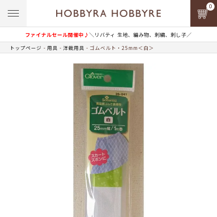
0
ファイナルセール開催中♪
＼リバティ 生地、編み物、刺繍、刺し子／
トップページ
用具
洋裁用具
ゴムベルト・25mm＜白＞