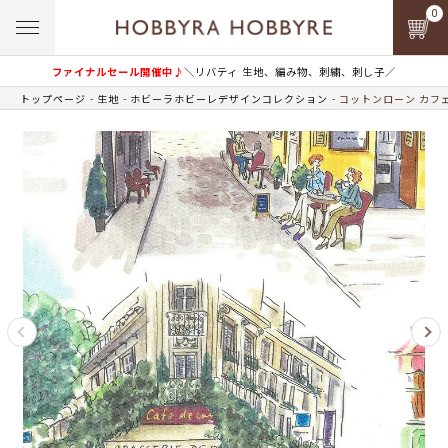
0
ファイナルセール開催中♪
＼リバティ 生地、編み物、刺繍、刺し子／
トップページ
生地
ホビーラホビーレデザインコレクション
コットンローン カフ