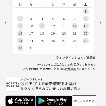
土
日
月
火
水
木
金
土
5
1
2
2
3
4
5
6
7
8
9
9
10
11
12
13
14
15
6
16
17
18
19
20
21
22
23
24
25
26
27
28
29
30
31
オンラインショップ休業日
※Webからのご注文は、24時間承っております
※各実店舗の営業時間・休業日は
店舗情報
をご覧ください
ホビーラホビーレ
公式アプリで最新情報をお届け！
サクサク見られて、楽しいお買い物♪
詳しくはこちら