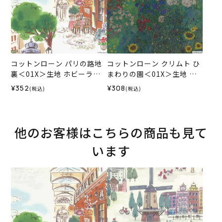
コットンローン パリの路地
コットンローン クリムト ひ
裏＜01X＞生地 ホビーラホ
まわりの園＜01X＞生地 ホ
ビーレデザインコレクショ
ビーラホビーレデザインコ
¥352
¥308
(税込)
(税込)
ン
レクション
他のお客様はこちらの商品も見て
います