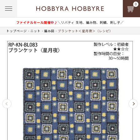
0
ファイナルセール開催中♪
＼リバティ 生地、編み物、刺繍、刺し子／
トップページ
ニット
編み図
ブランケット＜星月夜＞（レシピ）