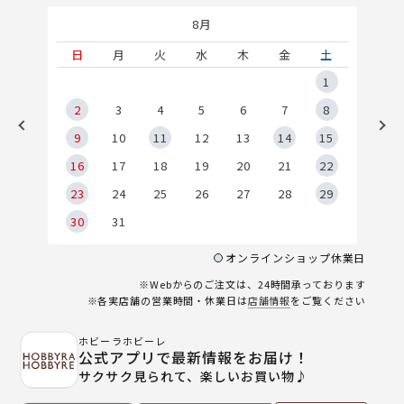
8月
土
日
月
火
水
木
金
土
5
1
2
2
3
4
5
6
7
8
9
9
10
11
12
13
14
15
6
16
17
18
19
20
21
22
23
24
25
26
27
28
29
30
31
オンラインショップ休業日
※Webからのご注文は、24時間承っております
※各実店舗の営業時間・休業日は
店舗情報
をご覧ください
ホビーラホビーレ
公式アプリで最新情報をお届け！
サクサク見られて、楽しいお買い物♪