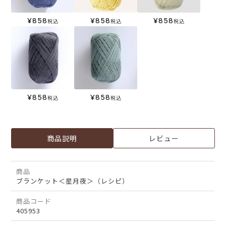
¥
858
¥
858
¥
858
税込
税込
税込
¥
858
¥
858
税込
税込
商品説明
レビュー
商品
ブランケット＜星月夜＞（レシピ）
商品コード
405953