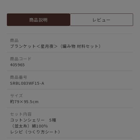
商品説明
レビュー
商品
ブランケット＜星月夜＞（編み物 材料セット）
商品コード
405965
商品番号
SRBL083WF15-A
サイズ
約79×95.5cm
セット内容
コットンシェリー 5種
（並太糸）綿100％
レシピ（つくり方シート）