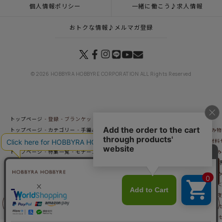
個人情報ポリシー
一緒に働こう♪求人情報
おトクな情報♪メルマガ登録
© 2026 HOBBYRA HOBBYRE CORPORATION ALL Rights Reserved
トップページ
登録
ブランケット＜星月夜＞（編み物 材料セット）
トップページ
カテゴリー
手編みで楽しむアート
ブランケット＜星月夜＞（編み物
トップページ
特集一覧
ゴッホ 情熱の軌跡
ブランケット＜星月夜＞（編み物 材料
トップページ
特集一覧
モチーフつなぎの春がきた
ブランケット＜星月夜＞（編み
トップページ
商品
マンスリープレス7月号掲載商品
手仕事でめぐる、アートの世
リリヤン
トップページ
ニット
手編み糸
コットンシェリー
ブランケット＜星月夜＞（編み
フェア
トップページ
ニット
手編み糸
春夏毛糸一覧
コットンシェリー
ブランケット＜
トップページ
一覧はこちら(ブランケット・カバー・クロス)
ブランケット＜星月夜
トップページ
ニット
ブランケット大好き
ブランケット＜星月夜＞（編み物 材料
前に戻る
上に戻る
トップページ
特集一覧
初夏の風を感じて
ブランケット＜星月夜＞（編み物 材料