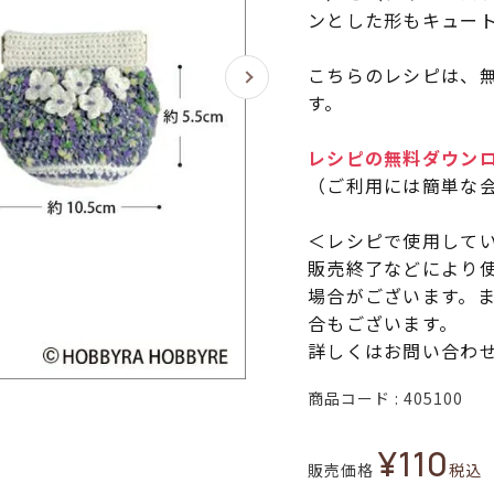
ンとした形もキュー
こちらのレシピは、無
す。
レシピの無料ダウン
（ご利用には簡単な
＜レシピで使用して
販売終了などにより
場合がございます。
合もございます。
詳しくはお問い合わ
商品コード
405100
¥
110
販売価格
税込