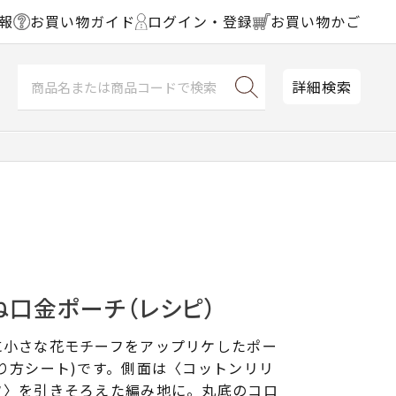
報
お買い物ガイド
ログイン・登録
お買い物かご
詳細検索
ね口金ポーチ（レシピ）
に小さな花モチーフをアップリケしたポー
り方シート)です。側面は〈コットンリリ
フ〉を引きそろえた編み地に。丸底のコロ