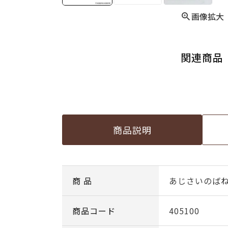
画像拡大
関連商品
商品説明
商 品
あじさいのば
商品コード
405100