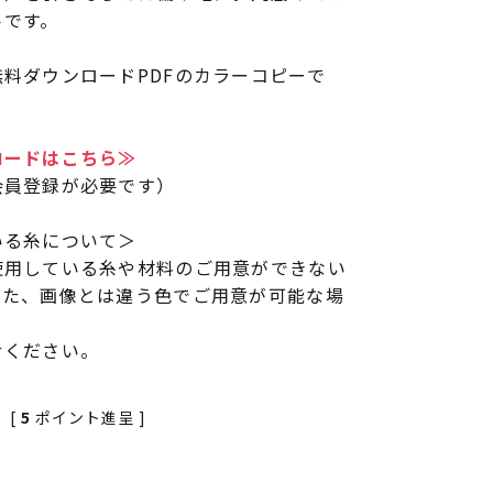
トです。
料ダウンロードPDFのカラーコピーで
ロードはこちら≫
会員登録が必要です）
いる糸について＞
使用している糸や材料のご用意ができない
また、画像とは違う色でご用意が可能な場
せください。
[
5
ポイント進呈 ]