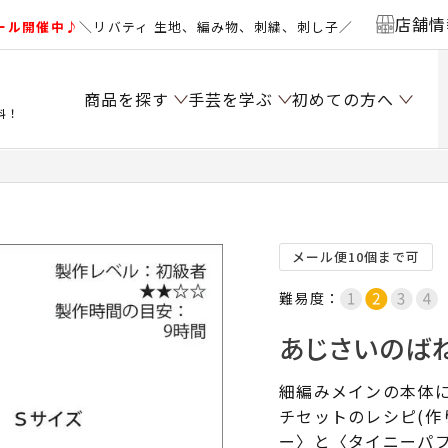
店舗情
ール開催中♪
＼リバティ 生地、編み物、刺繍、刺し子／
商品を探す
手芸を学ぶ
初めての方へ
料！
）
メール便10個まで可
難易度：
あじさいのば
細編みメインの本体
チセットのレシピ(作
ー〉と〈タイニーパ