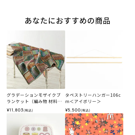
あなたにおすすめの商品
グラデーションモザイクブ
タペストリーハンガー106c
ランケット（編み物 材料セ
m＜アイボリー＞
ット）
¥11,803
¥5,500
(税込)
(税込)