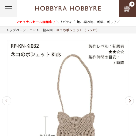
0
ファイナルセール開催中♪
＼リバティ 生地、編み物、刺繍、刺し子／
トップページ
ニット
編み図
ネコのポシェット（レシピ）