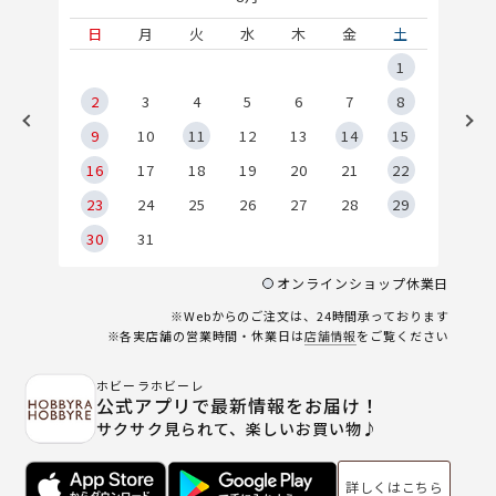
土
日
月
火
水
木
金
土
5
1
2
2
3
4
5
6
7
8
9
9
10
11
12
13
14
15
6
16
17
18
19
20
21
22
23
24
25
26
27
28
29
30
31
オンラインショップ休業日
※Webからのご注文は、24時間承っております
※各実店舗の営業時間・休業日は
店舗情報
をご覧ください
ホビーラホビーレ
公式アプリで最新情報をお届け！
サクサク見られて、楽しいお買い物♪
詳しくはこちら