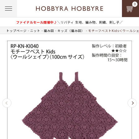
0
ファイナルセール開催中♪
＼リバティ 生地、編み物、刺繍、刺し子／
トップページ
ニット
編み図
キッズ（編み図）
モチーフベストKids＜ウールシ