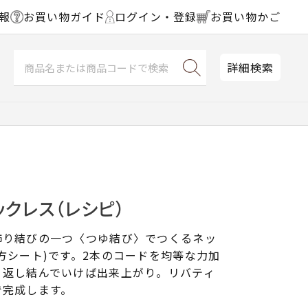
報
お買い物ガイド
ログイン・登録
お買い物かご
詳細検索
クレス（レシピ）
飾り結びの一つ〈つゆ結び〉でつくるネッ
方シート)です。2本のコードを均等な力加
り返し結んでいけば出来上がり。リバティ
で完成します。