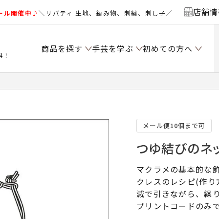
店舗情
ール開催中♪
＼リバティ 生地、編み物、刺繍、刺し子／
商品を探す
手芸を学ぶ
初めての方へ
料！
メール便10個まで可
つゆ結びのネッ
マクラメの基本的な
クレスのレシピ(作り
減で引きながら、繰
プリントコードのみ