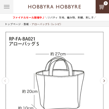
0
ファイナルセール開催中♪
＼リバティ 生地、編み物、刺繍、刺し子／
トップページ
型紙
アローバッグS（レシピ）