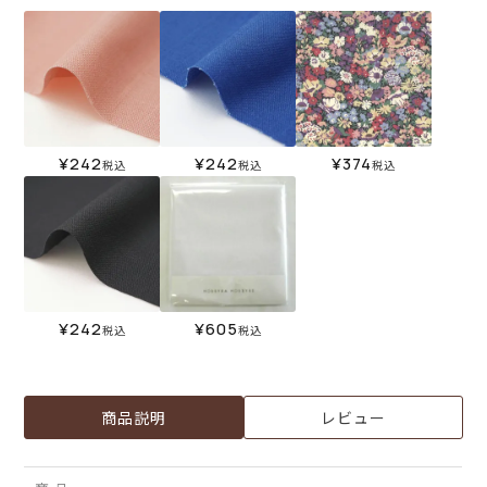
¥
242
¥
242
¥
374
税込
税込
税込
¥
242
¥
605
税込
税込
商品説明
レビュー