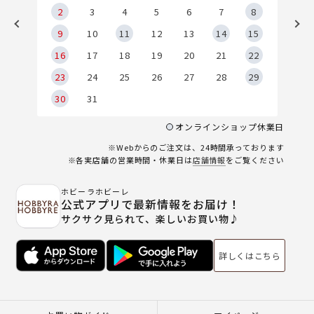
2
2
3
4
5
6
7
8
9
9
10
11
12
13
14
15
6
16
17
18
19
20
21
22
23
24
25
26
27
28
29
30
31
オンラインショップ休業日
※Webからのご注文は、24時間承っております
※各実店舗の営業時間・休業日は
店舗情報
をご覧ください
ホビーラホビーレ
公式アプリで最新情報をお届け！
サクサク見られて、楽しいお買い物♪
詳しくはこちら