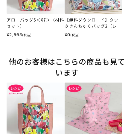
アローバッグS＜X7＞（材料
【無料ダウンロード】タッ
セット）
クきんちゃくバッグ3（レシ
ピ）
¥2,563
¥0
(税込)
(税込)
他のお客様はこちらの商品も見て
います