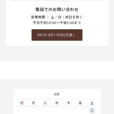
電話でのお問い合わせ
営業時間 ： 土・日・祝日を除く
平日午前10:00～午後5:00まで
0570-037-030(代表）
8月
土
日
月
火
水
木
金
土
5
1