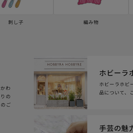
刺し子
編み物
ホビーラ
ホビーラホビ
るかわ
品について、
ぶりの
らのご
手芸の魅