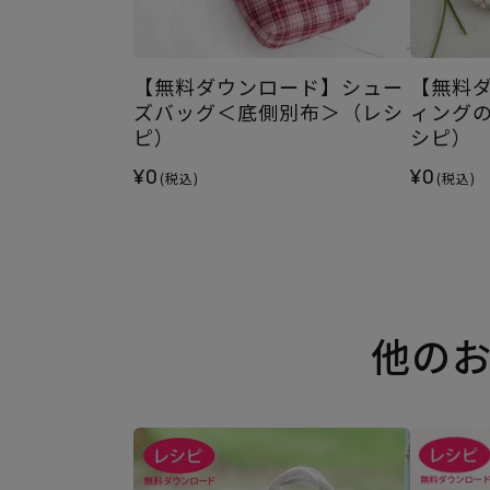
【無料ダウンロード】シュー
【無料
ズバッグ＜底側別布＞（レシ
ィング
ピ）
シピ）
¥0
¥0
(税込)
(税込)
他の