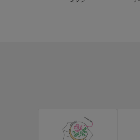
ミシン
ソ