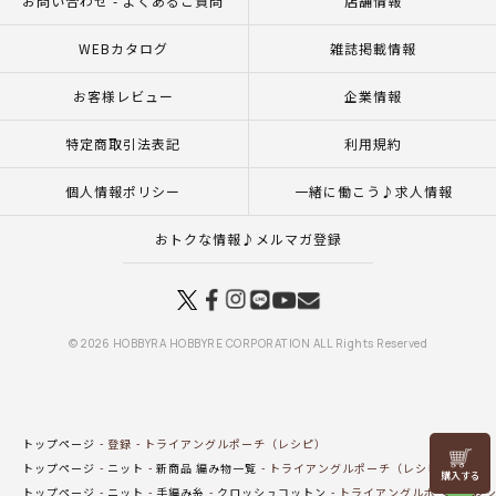
お問い合わせ - よくあるご質問
店舗情報
WEBカタログ
雑誌掲載情報
お客様レビュー
企業情報
特定商取引法表記
利用規約
個人情報ポリシー
一緒に働こう♪求人情報
おトクな情報♪メルマガ登録
© 2026 HOBBYRA HOBBYRE CORPORATION ALL Rights Reserved
トップページ
登録
トライアングルポーチ（レシピ）
リリヤン
トップページ
ニット
新商品 編み物一覧
トライアングルポーチ（レシピ）
フェア
トップページ
ニット
手編み糸
クロッシュコットン
トライアングルポーチ（レ