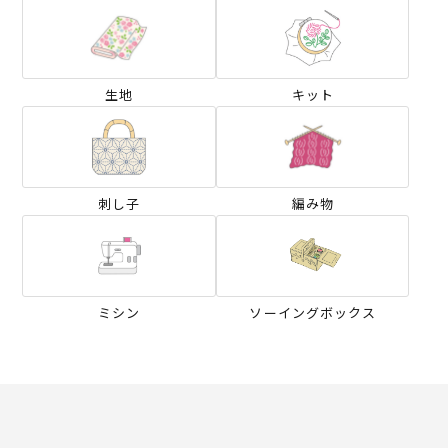
生地
キット
刺し子
編み物
ミシン
ソーイングボックス