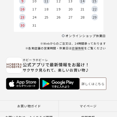
9
9
10
11
12
13
14
15
6
16
17
18
19
20
21
22
23
24
25
26
27
28
29
30
31
オンラインショップ休業日
※Webからのご注文は、24時間承っております
※各実店舗の営業時間・休業日は
店舗情報
をご覧ください
ホビーラホビーレ
公式アプリで最新情報をお届け！
サクサク見られて、楽しいお買い物♪
詳しくはこちら
お買い物ガイド
マイページ