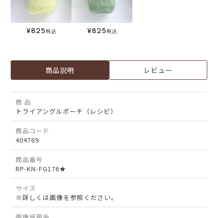
¥
825
¥
825
税込
税込
商品説明
レビュー
商 品
トライアングルポーチ（レシピ）
商品コード
404769
商品番号
RP-KN-FG176★
サイズ
※詳しくは画像を参照ください。
画像使用糸