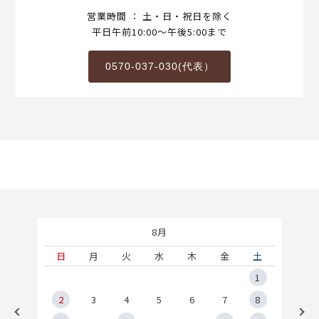
営業時間 ： 土・日・祝日を除く
平日午前10:00～午後5:00まで
0570-037-030(代表）
8月
土
日
月
火
水
木
金
土
5
1
2
2
3
4
5
6
7
8