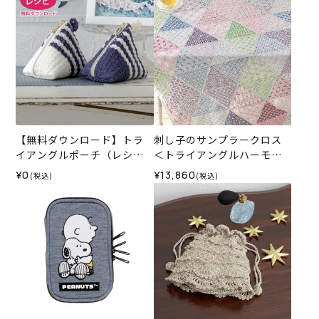
【無料ダウンロード】トラ
刺し子のサンプラークロス
イアングルポーチ（レシ
＜トライアングルハーモニ
ピ）
ー＞
¥0
¥13,860
(税込)
(税込)