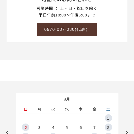
営業時間 ： 土・日・祝日を除く
平日午前10:00～午後5:00まで
0570-037-030(代表）
8月
土
日
月
火
水
木
金
土
5
1
2
2
3
4
5
6
7
8