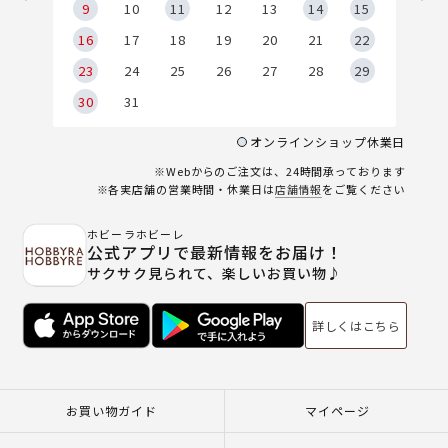
9
9
10
11
12
13
14
15
6
16
17
18
19
20
21
22
23
24
25
26
27
28
29
30
31
オンラインショップ休業日
※Webからのご注文は、24時間承っております
※各実店舗の営業時間・休業日は
店舗情報
をご覧ください
ホビーラホビーレ
公式アプリで最新情報をお届け！
サクサク見られて、楽しいお買い物♪
詳しくはこちら
お買い物ガイド
マイページ