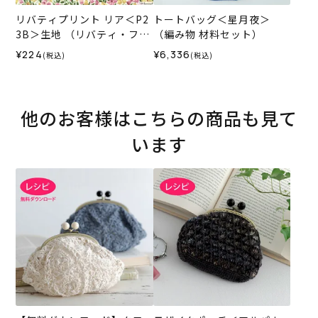
リバティプリント リア＜P2
トートバッグ＜星月夜＞
3B＞生地 （リバティ・ファ
（編み物 材料セット）
ブリックス）2023AW
¥224
¥6,336
(税込)
(税込)
他のお客様はこちらの商品も見て
います