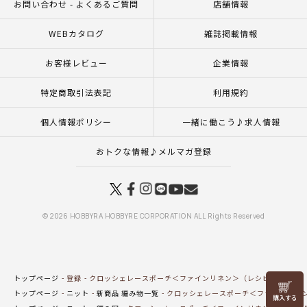
お問い合わせ - よくあるご質問
店舗情報
WEBカタログ
雑誌掲載情報
お客様レビュー
企業情報
特定商取引法表記
利用規約
個人情報ポリシー
一緒に働こう♪求人情報
おトクな情報♪メルマガ登録
© 2026 HOBBYRA HOBBYRE CORPORATION ALL Rights Reserved
トップページ
登録
クロッシェレースポーチ＜ファインリネン＞（レシピ）
リリヤン
トップページ
ニット
新商品 編み物一覧
クロッシェレースポーチ＜ファインリネ
フェア