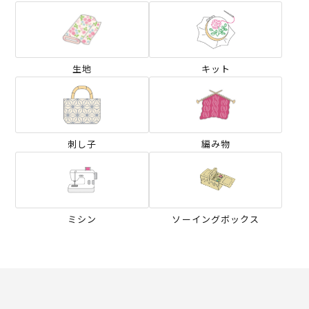
生地
キット
刺し子
編み物
ミシン
ソーイングボックス