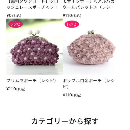
【無料ダウンロード】クロ
モザイクポーチ＜アルパカ
ッシェレースポーチ＜ファ
ウールパレット＞（レシ
インリネン＞（レシピ）
ピ）
¥0
¥110
(税込)
(税込)
プリムラポーチ（レシピ）
ボッブル口金ポーチ（レシ
ピ）
¥110
(税込)
¥110
(税込)
カテゴリーから探す