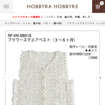
0
ファイナルセール開催中♪
＼リバティ 生地、編み物、刺繍、刺し子／
トップページ
ニット
編み図
ベビー（編み図）
フラワースクエアベスト（レシ