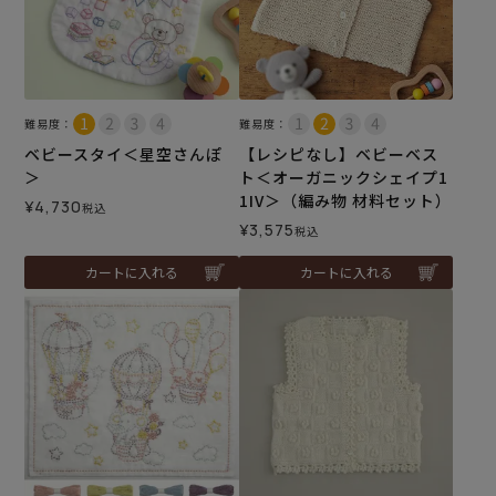
難易度：
難易度：
ベビースタイ＜星空さんぽ
【レシピなし】ベビーベス
＞
ト＜オーガニックシェイプ1
1IV＞（編み物 材料セット）
¥
4,730
税込
¥
3,575
税込
カートに入れる
カートに入れる