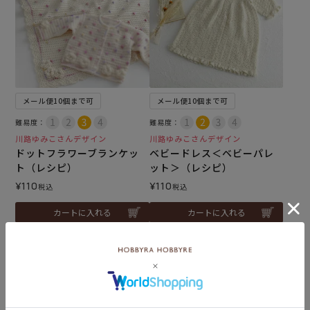
メール便10個まで可
メール便10個まで可
難易度：
難易度：
川路ゆみこさんデザイン
川路ゆみこさんデザイン
ドットフラワーブランケッ
ベビードレス＜ベビーパレ
ト（レシピ）
ット＞（レシピ）
¥
110
¥
110
税込
税込
カートに入れる
カートに入れる