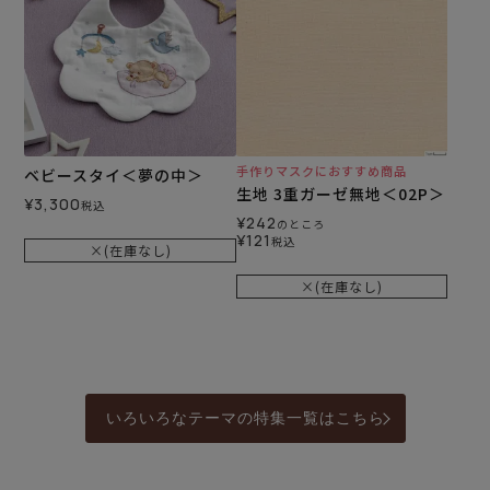
手作りマスクにおすすめ商品
ベビースタイ＜夢の中＞
生地 3重ガーゼ無地＜02P＞
¥
3,300
税込
¥
242
のところ
¥
121
税込
×(在庫なし)
×(在庫なし)
いろいろなテーマの特集一覧はこちら