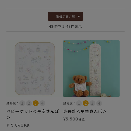
価格が高い順
48
件中
1
-
48
件表示
難易度：
難易度：
ベビーケット＜星空さんぽ
身長計＜星空さんぽ＞
＞
¥
5,500
税込
¥
15,840
税込