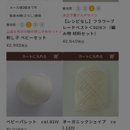
メール便2個まで可
難易度：
木之下薫さんデザイン
和泉木綿(さらし)使用
【レシピなし】フラワーブ
難易度：
レードベスト＜01IV＞（編
上品な光沢の絹の刺し子糸セット♪
み物 材料セット）
刺し子 ベビーセット
¥
2,640
税込
¥
2,992
税込
カートに入れる
カートに入れる
ベビーパレット col.01IV
オーガニックシェイプ co
l.11IV
¥
1,045
税込