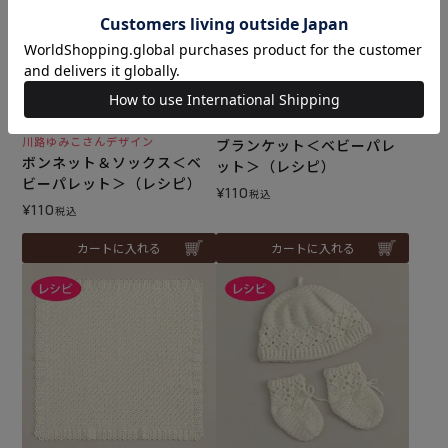
メール便10個まで可
メール便10個まで可
難易度：
難易度：
川路ゆみこさんデザイン
ブランケット＜ベビーパレ
ボンネット＆ソックス＜ベ
ット＞（レシピ）
ビーパレット＞（レシピ）
¥
110
税込
¥
110
税込
カートに入れる
カートに入れる