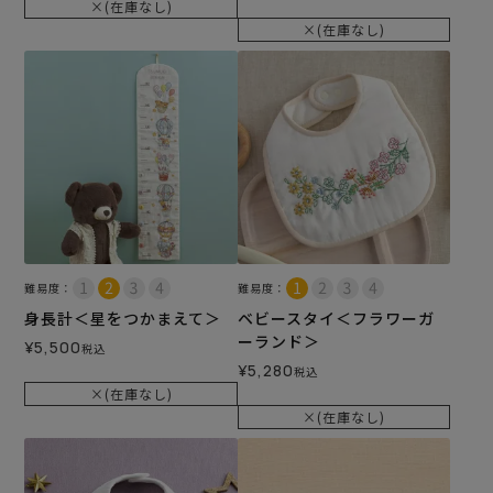
×(在庫なし)
×(在庫なし)
難易度：
難易度：
身長計＜星をつかまえて＞
ベビースタイ＜フラワーガ
ーランド＞
¥
5,500
税込
¥
5,280
税込
×(在庫なし)
×(在庫なし)