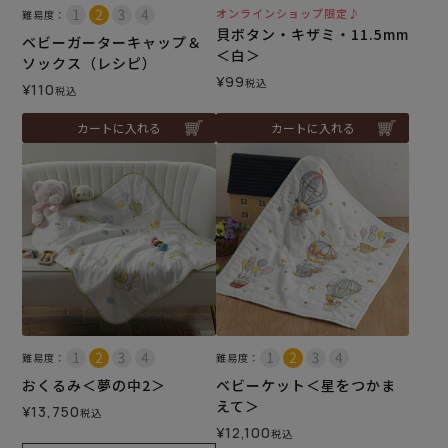
オンラインショップ限定♪
難易度：
貝ボタン・キザミ・11.5mm
ベビーガーターキャップ＆
＜白＞
ソックス（レシピ）
¥
99
税込
¥
110
税込
カートに入れる
カートに入れる
難易度：
難易度：
おくるみ＜夢の中2＞
ベビーケット＜星をつかま
えて＞
¥
13,750
税込
¥
12,100
税込