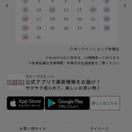
2
2
3
4
5
6
7
8
9
9
10
11
12
13
14
15
6
16
17
18
19
20
21
22
23
24
25
26
27
28
29
30
31
オンラインショップ休業日
※Webからのご注文は、24時間承っております
※各実店舗の営業時間・休業日は
店舗情報
をご覧ください
ホビーラホビーレ
公式アプリで最新情報をお届け！
サクサク見られて、楽しいお買い物♪
詳しくはこちら
お買い物ガイド
マイページ