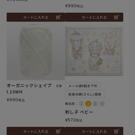
¥
990
税込
カートに入れる
カートに入れる
オーガニックシェイプ co
メール便6個まで可
l.13WH
和泉木綿(さらし)使用
¥
990
税込
難易度：
刺し子 ベビー
¥
572
税込
カートに入れる
カートに入れる