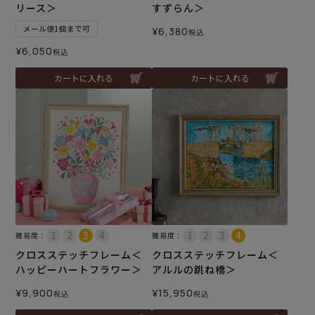
リース＞
すずらん＞
メール便1個まで可
¥
6,380
税込
¥
6,050
税込
カートに入れる
カートに入れる
難易度：
難易度：
クロスステッチフレーム＜
クロスステッチフレーム＜
ハッピーハートフラワー＞
アルルの跳ね橋＞
¥
9,900
¥
15,950
税込
税込