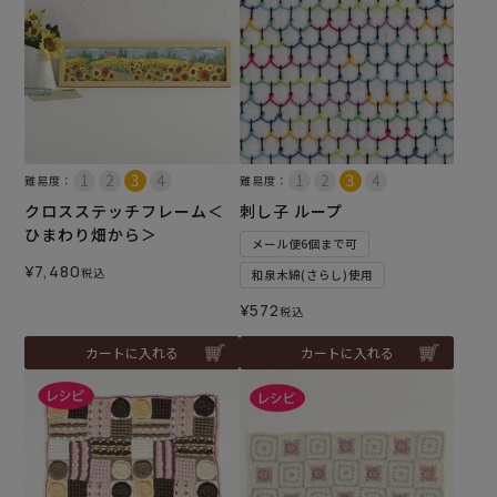
難易度：
難易度：
クロスステッチフレーム＜
刺し子 ループ
ひまわり畑から＞
メール便6個まで可
¥
7,480
税込
和泉木綿(さらし)使用
¥
572
税込
カートに入れる
カートに入れる