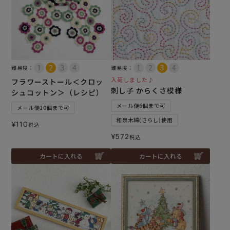
難易度：
難易度：
入荷しました♪
フラワーストール＜クロッ
刺し子 からくさ模様
シュコットン＞（レシピ）
メール便6個まで可
メール便10個まで可
和泉木綿(さらし)使用
¥
110
税込
¥
572
税込
カートに入れる
カートに入れる