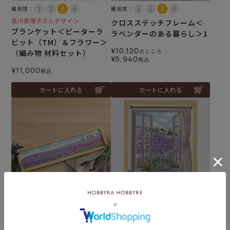
難易度：
難易度：
及川真理子さんデザイン
クロスステッチフレーム＜
ブランケット＜ピーターラ
ラベンダーのある暮らし＞1
ビット（TM）＆フラワー＞
¥
10,120
のところ
（編み物 材料セット）
¥
5,940
税込
¥
11,000
税込
カートに入れる
カートに入れる
難易度：
難易度：
クロスステッチフレーム＜
クロスステッチフレーム＜
ラベンダー畑より＞
窓から望むラベンダー畑の