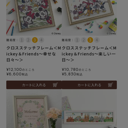
難易度：
難易度：
クロスステッチフレーム＜M
クロスステッチフレーム＜M
ickey＆Friends～幸せな
ickey＆Friends～楽しい一
日々～＞
日～＞
¥
12,100
¥
10,780
のところ
のところ
¥
6,600
¥
5,830
税込
税込
カートに入れる
カートに入れる