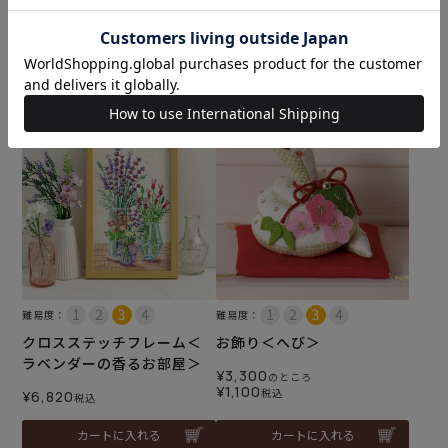
風景＞
¥
8,360
税込
¥
9,350
税込
カートに入れる
カートに入れる
難易度：
難易度：
クロスステッチフレーム＜
お飾り＜へび＞
ラベンダーの香るお部屋＞
¥
3,300
のところ
¥
1,100
税込
¥
6,820
税込
カートに入れる
カートに入れる