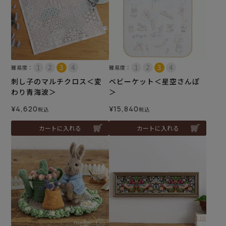
難易度：
難易度：
刺し子のマルチクロス＜変
ベビーケット＜星空さんぽ
わり青海波＞
＞
¥
4,620
¥
15,840
税込
税込
カートに入れる
カートに入れる