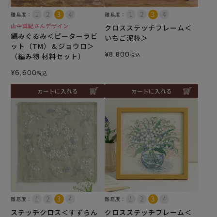
難易度：
難易度：
山中真紀さんデザイン
クロスステッチフレーム＜
編みぐるみ＜ピーターラビ
いちご泥棒＞
ット（TM）＆ジョウロ＞
¥
8,800
税込
（編み物 材料セット）
¥
6,600
税込
カートに入れる
カートに入れる
難易度：
難易度：
ステッチクロス＜すずらん
クロスステッチフレーム＜