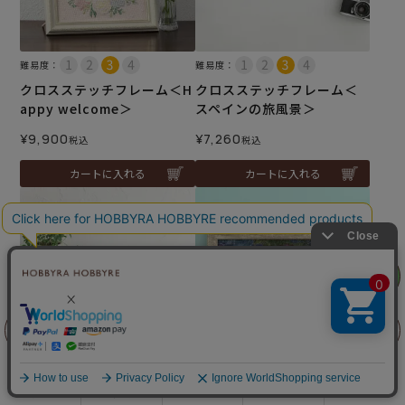
難易度：
難易度：
クロスステッチフレーム＜H
クロスステッチフレーム＜
appy welcome＞
スペインの旅風景＞
¥
9,900
¥
7,260
税込
税込
カートに入れる
カートに入れる
リリヤン
フェア
前に戻る
上に戻る
難易度：
難易度：
商品を探す
手芸を学ぶ
ガイド
店舗情報
ログイン
クロスステッチフレーム＜
クロスステッチミニフレー