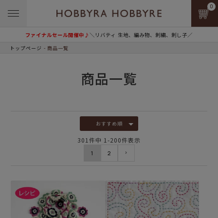
0
ファイナルセール開催中♪
＼リバティ 生地、編み物、刺繍、刺し子／
トップページ
商品一覧
商品一覧
おすすめ順
301
件中
1
-
200
件表示
1
2