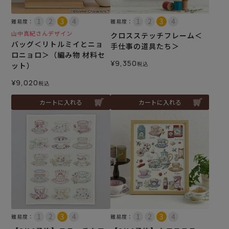
難易度：
難易度：
山中真紀さんデザイン
クロスステッチフレーム＜
バッグ＜リトルミイとニョ
手仕事の道具たち＞
ロニョロ＞（編み物 材料セ
¥
9,350
税込
ット）
¥
9,020
税込
カートに入れる
カートに入れる
難易度：
難易度：