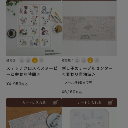
難易度：
難易度：
ステッチクロス＜スヌーピ
刺し子のテーブルセンター
ーと幸せな時間＞
＜変わり青海波＞
メール便1個まで可
¥
4,950
税込
¥
6,160
税込
カートに入れる
カートに入れる