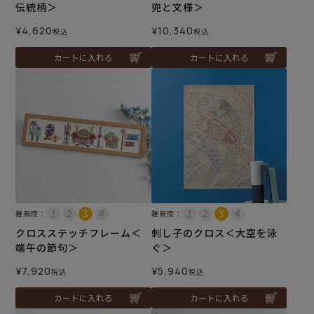
伝統柄＞
兜と文様＞
¥
4,620
¥
10,340
税込
税込
カートに入れる
カートに入れる
難易度：
難易度：
クロスステッチフレーム＜
刺し子のクロス＜大空を泳
端午の節句＞
ぐ＞
¥
7,920
¥
5,940
税込
税込
カートに入れる
カートに入れる