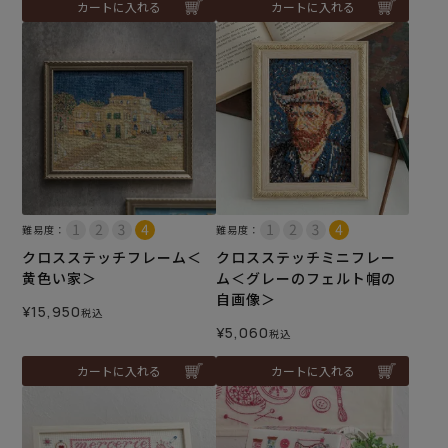
カートに入れる
カートに入れる
難易度：
難易度：
クロスステッチフレーム＜
クロスステッチミニフレー
黄色い家＞
ム＜グレーのフェルト帽の
自画像＞
¥
15,950
税込
¥
5,060
税込
カートに入れる
カートに入れる