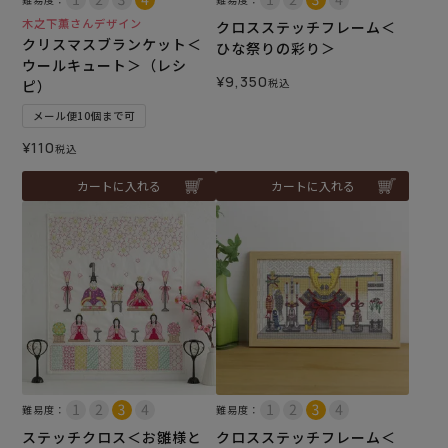
木之下薫さんデザイン
クロスステッチフレーム＜
クリスマスブランケット＜
ひな祭りの彩り＞
ウールキュート＞（レシ
¥
9,350
税込
ピ）
メール便10個まで可
¥
110
税込
カートに入れる
カートに入れる
難易度：
難易度：
ステッチクロス＜お雛様と
クロスステッチフレーム＜