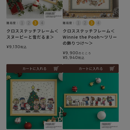
難易度：
難易度：
クロスステッチフレーム＜
クロスステッチフレーム＜
スヌーピーと雪だるま＞
Winnie the Pooh～ツリー
の飾りつけ～＞
¥
9,130
税込
¥
9,900
のところ
¥
5,940
税込
カートに入れる
カートに入れる