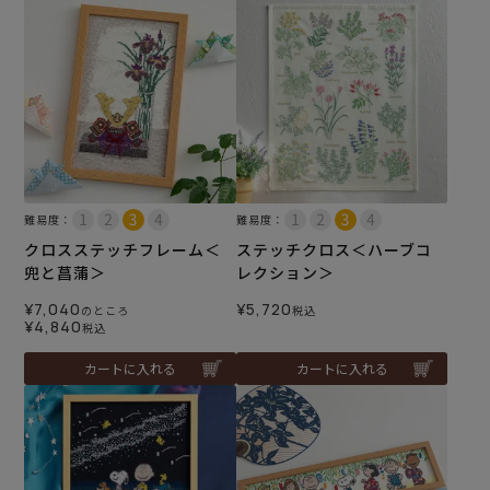
難易度：
難易度：
クロスステッチフレーム＜
ステッチクロス＜ハーブコ
兜と菖蒲＞
レクション＞
¥
7,040
¥
5,720
のところ
税込
¥
4,840
税込
カートに入れる
カートに入れる