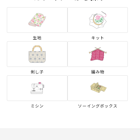
生地
キット
刺し子
編み物
ミシン
ソーイングボックス