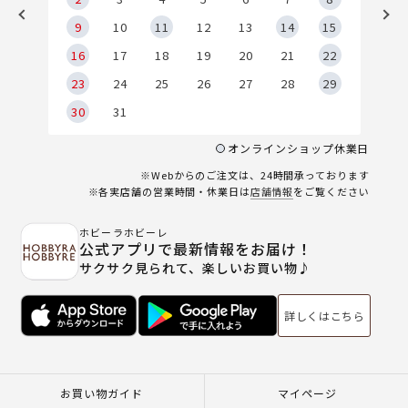
9
9
10
11
12
13
14
15
6
16
17
18
19
20
21
22
23
24
25
26
27
28
29
30
31
オンラインショップ休業日
※Webからのご注文は、24時間承っております
※各実店舗の営業時間・休業日は
店舗情報
をご覧ください
ホビーラホビーレ
公式アプリで最新情報をお届け！
サクサク見られて、楽しいお買い物♪
詳しくはこちら
お買い物ガイド
マイページ