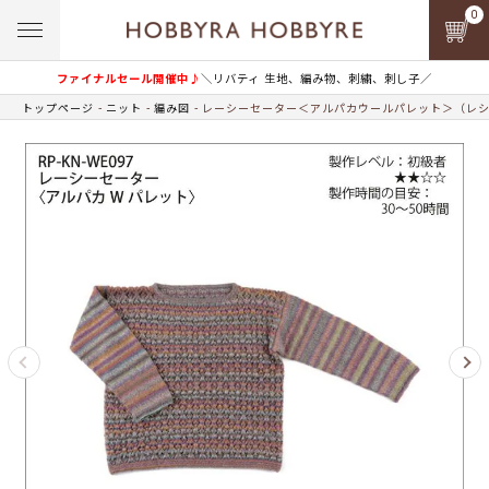
0
ファイナルセール開催中♪
＼リバティ 生地、編み物、刺繍、刺し子／
トップページ
ニット
編み図
レーシーセーター＜アルパカウールパレット＞（レ