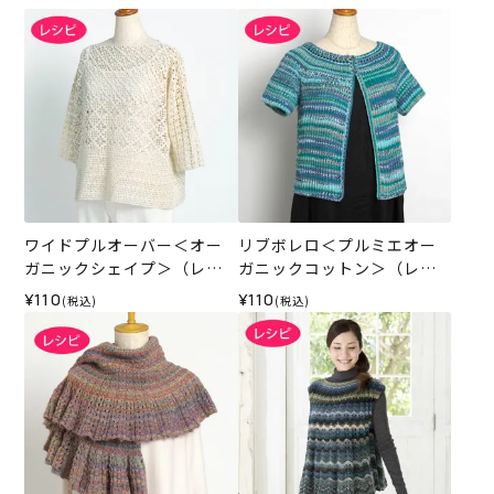
ワイドプルオーバー＜オー
リブボレロ＜プルミエオー
ガニックシェイプ＞（レシ
ガニックコットン＞（レシ
ピ）
ピ）
¥110
¥110
(税込)
(税込)