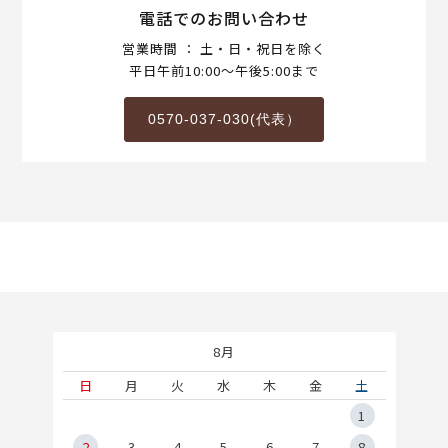
電話でのお問い合わせ
営業時間 ： 土・日・祝日を除く
平日午前10:00～午後5:00まで
0570-037-030(代表）
8月
土
日
月
火
水
木
金
土
5
1
2
2
3
4
5
6
7
8