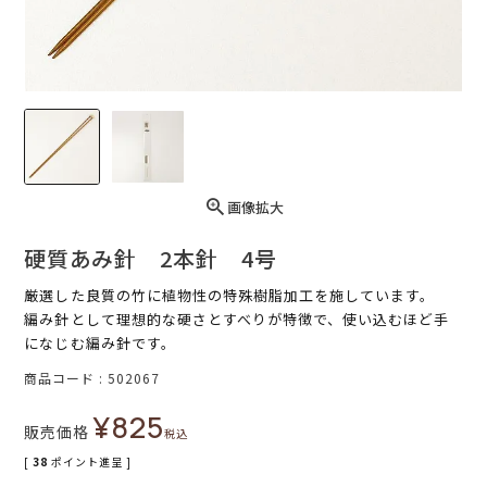
画像拡大
硬質あみ針 2本針 4号
厳選した良質の竹に植物性の特殊樹脂加工を施しています。
編み針として理想的な硬さとすべりが特徴で、使い込むほど手
になじむ編み針です。
商品コード
502067
¥
825
販売価格
税込
[
38
ポイント進呈 ]