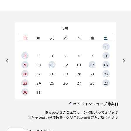
8月
土
日
月
火
水
木
金
土
5
1
2
2
3
4
5
6
7
8
9
9
10
11
12
13
14
15
6
16
17
18
19
20
21
22
23
24
25
26
27
28
29
30
31
オンラインショップ休業日
※Webからのご注文は、24時間承っております
※各実店舗の営業時間・休業日は
店舗情報
をご覧ください
ホビーラホビーレ