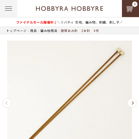
0
ファイナルセール開催中♪
＼リバティ 生地、編み物、刺繍、刺し子／
トップページ
用具
編み物用具
硬質あみ針 2本針 4号