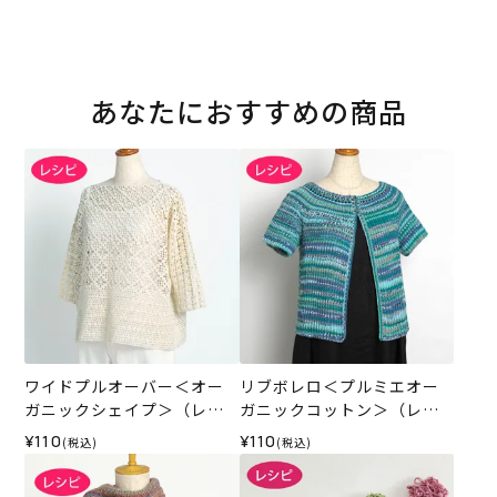
あなたにおすすめの商品
ワイドプルオーバー＜オー
リブボレロ＜プルミエオー
ガニックシェイプ＞（レシ
ガニックコットン＞（レシ
ピ）
ピ）
¥110
¥110
(税込)
(税込)