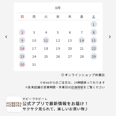
8月
土
日
月
火
水
木
金
土
5
1
2
2
3
4
5
6
7
8
9
9
10
11
12
13
14
15
6
16
17
18
19
20
21
22
23
24
25
26
27
28
29
30
31
オンラインショップ休業日
※Webからのご注文は、24時間承っております
※各実店舗の営業時間・休業日は
店舗情報
をご覧ください
ホビーラホビーレ
公式アプリで最新情報をお届け！
サクサク見られて、楽しいお買い物♪