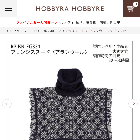
0
ファイナルセール開催中♪
＼リバティ 生地、編み物、刺繍、刺し子／
トップページ
ニット
編み図
フリンジスヌード＜アランウール＞（レシピ）