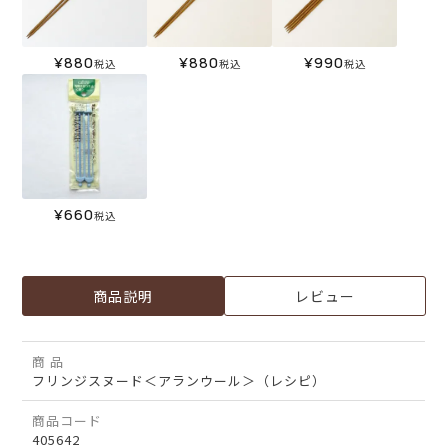
¥
880
¥
880
¥
990
税込
税込
税込
¥
660
税込
商品説明
レビュー
商 品
フリンジスヌード＜アランウール＞（レシピ）
商品コード
405642