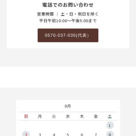
電話でのお問い合わせ
営業時間 ： 土・日・祝日を除く
平日午前10:00～午後5:00まで
0570-037-030(代表）
8月
土
日
月
火
水
木
金
土
5
1
2
2
3
4
5
6
7
8