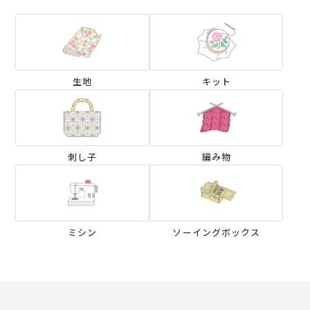
生地
キット
刺し子
編み物
ミシン
ソーイングボックス