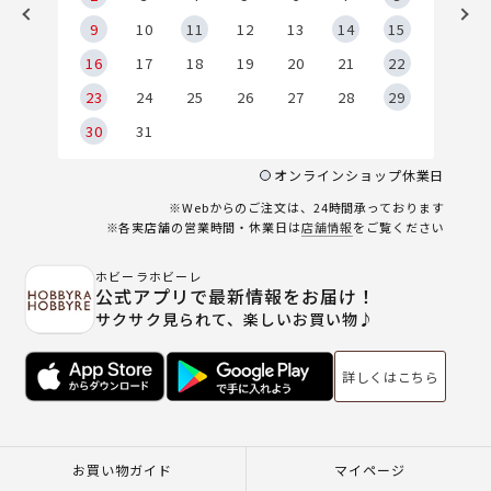
9
9
10
11
12
13
14
15
6
16
17
18
19
20
21
22
23
24
25
26
27
28
29
30
31
オンラインショップ休業日
※Webからのご注文は、24時間承っております
※各実店舗の営業時間・休業日は
店舗情報
をご覧ください
ホビーラホビーレ
公式アプリで最新情報をお届け！
サクサク見られて、楽しいお買い物♪
詳しくはこちら
お買い物ガイド
マイページ