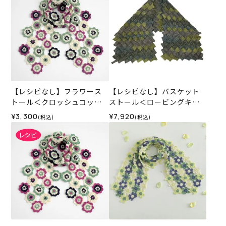
【レシピなし】フラワース
【レシピなし】バスケット
トール＜クロッシュコット
ストール＜ロービングキッ
ン01A＞（編み物 材料セッ
ス60G＞（編み物 材料セッ
¥3,300
¥7,920
(税込)
(税込)
ト）
ト）