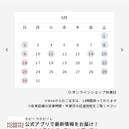
8月
土
日
月
火
水
木
金
土
5
1
2
2
3
4
5
6
7
8
9
9
10
11
12
13
14
15
6
16
17
18
19
20
21
22
23
24
25
26
27
28
29
30
31
オンラインショップ休業日
※Webからのご注文は、24時間承っております
※各実店舗の営業時間・休業日は
店舗情報
をご覧ください
ホビーラホビーレ
公式アプリで最新情報をお届け！