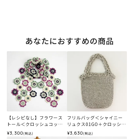
あなたにおすすめの商品
【レシピなし】フラワース
フリルバッグ＜シャイニー
トール＜クロッシュコット
リュクス01GO＋クロッシュ
ン01A＞（編み物 材料セッ
コットン42IV＞（編み物 材
¥3,300
¥3,630
(税込)
(税込)
ト）
料セット）