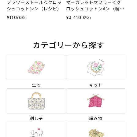
フラワーストール＜クロッ
マーガレットマフラー＜ク
シュコットン＞（レシピ）
ロッシュコットンA＞（編み
物 材料セット）
¥110
¥3,410
(税込)
(税込)
カテゴリーから探す
生地
キット
刺し子
編み物