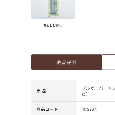
¥
660
税込
商品説明
プルオーバー＜
商 品
ピ）
商品コード
405724