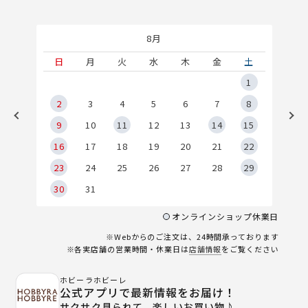
8月
土
日
月
火
水
木
金
土
5
1
2
2
3
4
5
6
7
8
9
9
10
11
12
13
14
15
6
16
17
18
19
20
21
22
23
24
25
26
27
28
29
30
31
オンラインショップ休業日
※Webからのご注文は、24時間承っております
※各実店舗の営業時間・休業日は
店舗情報
をご覧ください
ホビーラホビーレ
公式アプリで最新情報をお届け！
サクサク見られて、楽しいお買い物♪