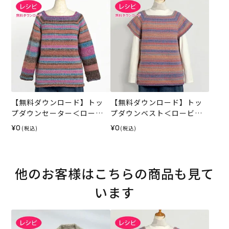
【無料ダウンロード】トッ
【無料ダウンロード】トッ
プダウンセーター＜ロービ
プダウンベスト＜ロービン
ングキッス＞（レシピ）
グキッス＞（レシピ）
¥0
¥0
(税込)
(税込)
他のお客様はこちらの商品も見て
います