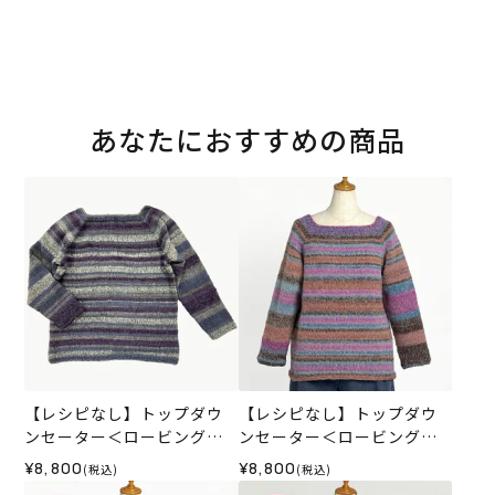
あなたにおすすめの商品
【レシピなし】トップダウ
【レシピなし】トップダウ
ンセーター＜ロービングキ
ンセーター＜ロービングキ
ッス50N＞（編み物 材料セ
ッス59P＞（編み物 材料セ
¥8,800
¥8,800
(税込)
(税込)
ット）
ット）