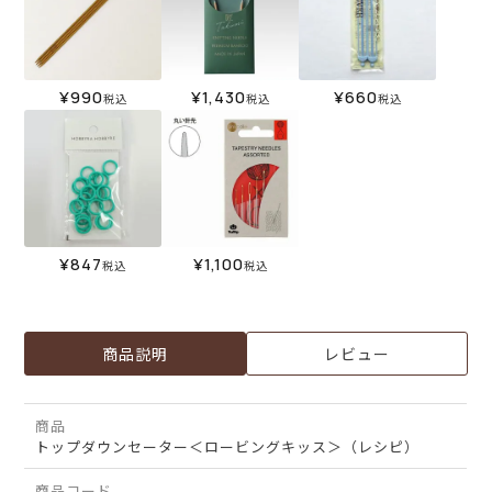
¥
990
¥
1,430
¥
660
税込
税込
税込
¥
847
¥
1,100
税込
税込
商品説明
レビュー
商品
トップダウンセーター＜ロービングキッス＞（レシピ）
商品コード