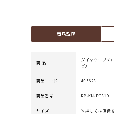
商品説明
ダイヤケープ＜
商 品
ピ）
商品コード
405623
商品番号
RP-KN-FG319
サイズ
※詳しくは画像