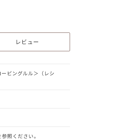
レビュー
ロービングルル＞（レシ
を参照ください。