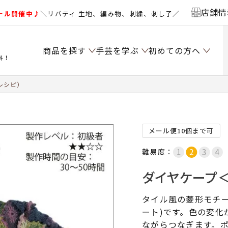
店舗情
ール開催中♪
＼リバティ 生地、編み物、刺繍、刺し子／
商品を探す
手芸を学ぶ
初めての方へ
料！
レシピ）
メール便10個まで可
難易度：
ダイヤケープ＜
タイル風の菱形モチー
ート)です。色の変化
ながらつなぎます。