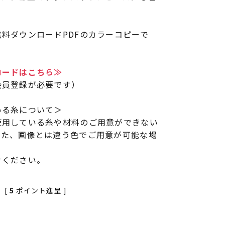
。
料ダウンロードPDFのカラーコピーで
ロードはこちら≫
会員登録が必要です）
いる糸について＞
使用している糸や材料のご用意ができない
また、画像とは違う色でご用意が可能な場
せください。
[
5
ポイント進呈 ]