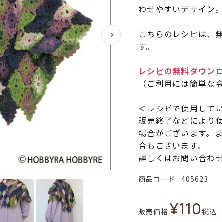
わせやすいデザイン
こちらのレシピは、無
す。
レシピの無料ダウン
（ご利用には簡単な
＜レシピで使用して
販売終了などにより
場合がございます。
合もございます。
詳しくはお問い合わ
商品コード
405623
¥
110
販売価格
税込