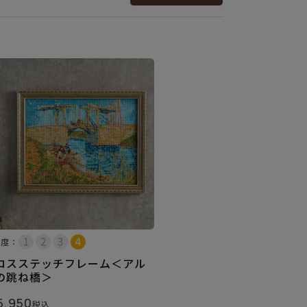
易度：
ロスステッチフレーム＜アル
の跳ね橋＞
5,950
税込