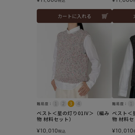
税込
カートに入れる
難易度：
難易度：
ベスト＜星の灯り01IV＞（編み
ベスト＜
物 材料セット）
物 材料
¥
10,010
¥
10,010
税込