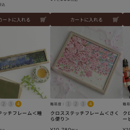
税込
カートに入れる
カートに入れる
難易度：
難
テッチフレーム＜睡
クロスステッチフレーム＜さく
ク
ら便り＞
ー
¥
10,780
¥
1