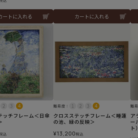
税込
カートに入れる
カートに入れる
難易度：
難
テッチフレーム＜日傘
クロスステッチフレーム＜睡蓮
ア
＞
の池、緑の反映＞
ー
ト
¥
13,200
税込
税込