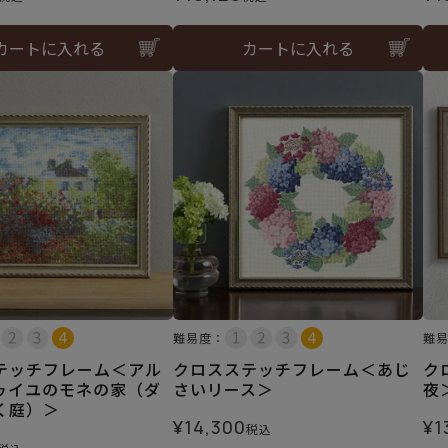
カートに入れる
カートに入れる
難易度：
難
テッチフレーム＜アル
クロスステッチフレーム＜あじ
ク
ゥイユのモネの家（ダ
さいリース＞
夜
く庭）＞
¥
14,300
¥
1
税込