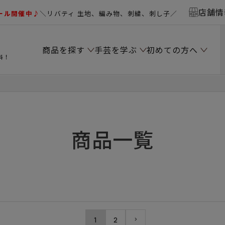
店舗情
ール開催中♪
＼リバティ 生地、編み物、刺繍、刺し子／
商品を探す
手芸を学ぶ
初めての方へ
料！
商品一覧
1
2