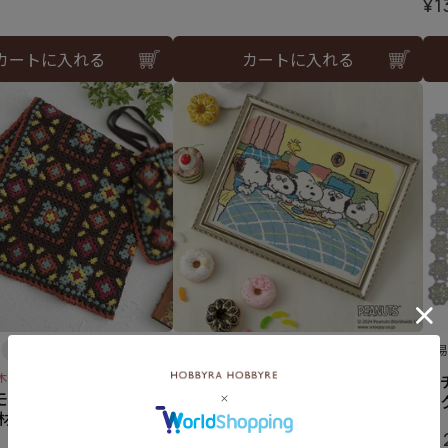
¥
1
カートに入れる
カートに入れる
難易度：
難
木之下薫さんデザイン
クロスステッチフレーム＜スヌ
モ
モザイクブランケット
ーピーときょうだいたち＞
ル
 材料セット）
¥
12,650
¥
1
税込