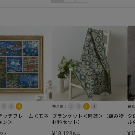
難易度：
難
テッチフレーム＜モネ
ブランケット＜睡蓮＞（編み物
ク
ョン＞
材料セット）
ル
¥
18,128
¥
1
税込
税込