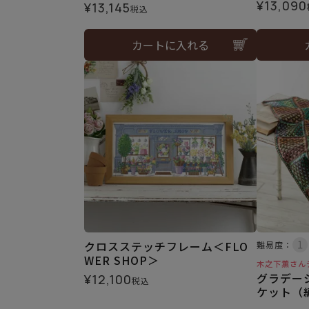
¥
13,090
¥
13,145
税込
カートに入れる
クロスステッチフレーム＜FLO
難易度：
WER SHOP＞
木之下薫さん
グラデー
¥
12,100
税込
ケット（