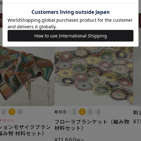
税込
カートに入れる
カートに入れる
刺
難易度：
¥
1
デザイン
フローラブランケット（編み物
ションモザイクブラン
材料セット）
編み物 材料セット）
¥
11,660
税込