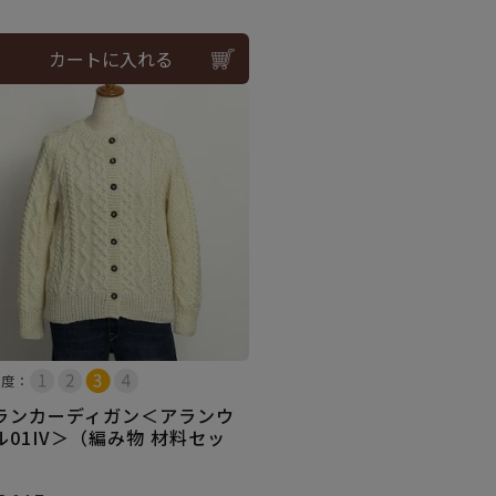
カートに入れる
易度：
ランカーディガン＜アランウ
ル01IV＞（編み物 材料セッ
）