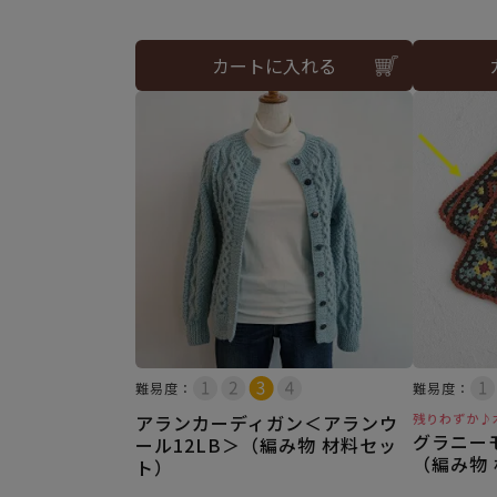
カートに入れる
難易度：
難易度：
アランカーディガン＜アランウ
残りわずか♪
グラニー
ール12LB＞（編み物 材料セッ
（編み物
ト）