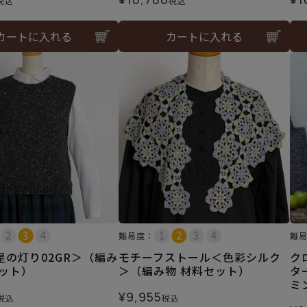
税込
税込
カートに入れる
カートに入れる
難易度：
難
星の灯り02GR＞（編み
モチーフストール＜色彩シルク
ク
セット）
＞（編み物 材料セット）
タ
ミ
¥
9,955
税込
税込