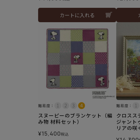
カートに入れる
難易度：
難易度：
スヌーピーのブランケット（編
クロスス
み物 材料セット）
ジャント
リアの咲
¥
15,400
税込
¥
14,300