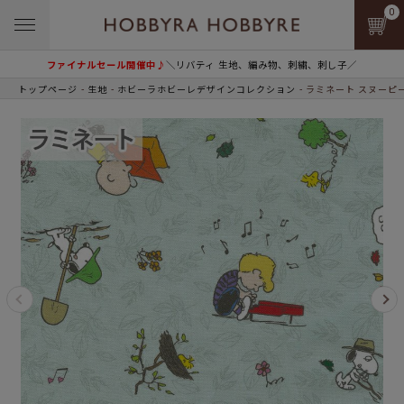
0
ファイナルセール開催中♪
＼リバティ 生地、編み物、刺繍、刺し子／
トップページ
生地
ホビーラホビーレデザインコレクション
ラミネート スヌーピ