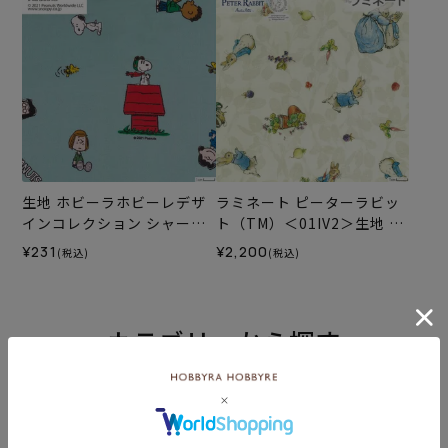
生地 ホビーラホビーレデザ
ラミネート ピーターラビッ
インコレクション シャーチ
ト（TM）＜01IV2＞生地 ホ
ング スヌーピーと友達＜02
ビーラホビーレデザインコ
¥231
¥2,200
(税込)
(税込)
B＞
レクション
カテゴリーから探す