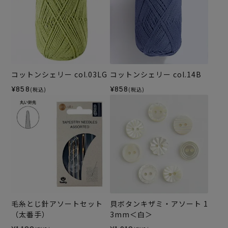
コットンシェリー col.03LG
コットンシェリー col.14B
¥858
¥858
(税込)
(税込)
毛糸とじ針アソートセット
貝ボタンキザミ・アソート 1
（太番手）
3mm＜白＞