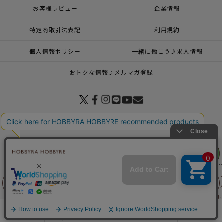
お客様レビュー
企業情報
特定商取引法表記
利用規約
個人情報ポリシー
一緒に働こう♪求人情報
おトクな情報♪メルマガ登録
© 2026 HOBBYRA HOBBYRE CORPORATION ALL Rights Reserved
リリヤン
フェア
トップページ
商品
マンスリープレス7月号掲載商品
SNOOPY and Friends ～秋
トップページ
登録
ラミネート スヌーピー＆フレンズ＜02B＞生地 ホビーラホビ
トップページ
生地
新商品 生地一覧
ラミネート スヌーピー＆フレンズ＜02B＞生
前に戻る
上に戻る
トップページ
生地
その他 生地
ラミネート スヌーピー＆フレンズ＜02B＞生地 
トップページ
生地
キッズ柄生地
ラミネート スヌーピー＆フレンズ＜02B＞生地
商品を探す
手芸を学ぶ
ガイド
店舗情報
ログイン
トップページ
生地
春夏素材
ラミネート スヌーピー＆フレンズ＜02B＞生地 ホ