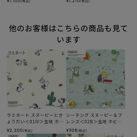
¥1,100
¥1,210
(税込)
(税込)
他のお客様はこちらの商品も見て
います
ラミネート スヌーピーとき
シーチング スヌーピー＆フ
ょうだい＜01IV＞生地 ホビ
レンズ＜02B＞生地 ホビー
ーラホビーレデザインコレ
ラホビーレデザインコレク
¥2,200
¥308
(税込)
(税込)
クション
ション