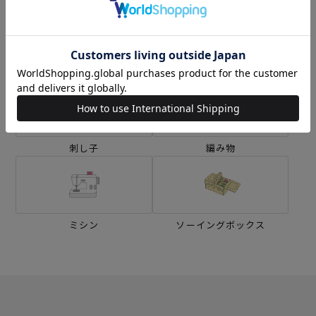
生地
キット
刺し子
編み物
ミシン
ソーイングボックス