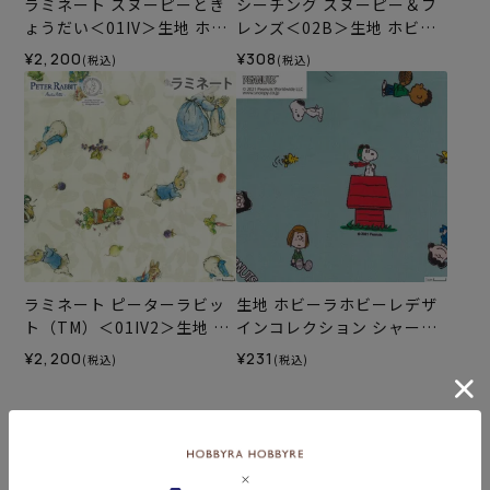
ラミネート スヌーピーとき
シーチング スヌーピー＆フ
ょうだい＜01IV＞生地 ホビ
レンズ＜02B＞生地 ホビー
ーラホビーレデザインコレ
ラホビーレデザインコレク
¥2,200
¥308
(税込)
(税込)
クション
ション
ラミネート ピーターラビッ
生地 ホビーラホビーレデザ
ト（TM）＜01IV2＞生地 ホ
インコレクション シャーチ
ビーラホビーレデザインコ
ング スヌーピーと友達＜02
¥2,200
¥231
(税込)
(税込)
レクション
B＞
カテゴリーから探す