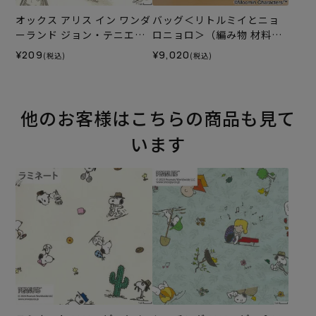
オックス アリス イン ワンダ
バッグ＜リトルミイとニョ
ーランド ジョン・テニエル
ロニョロ＞（編み物 材料セ
の世界＜01BE＞生地 ホビー
ット）
¥209
¥9,020
(税込)
(税込)
ラホビーレデザインコレク
ション
他のお客様はこちらの商品も見て
います