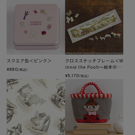
スクエア缶＜ピンク＞
クロスステッチフレーム＜W
innie the Pooh～絵本の中
¥880
(税込)
から～＞
¥5,170
(税込)