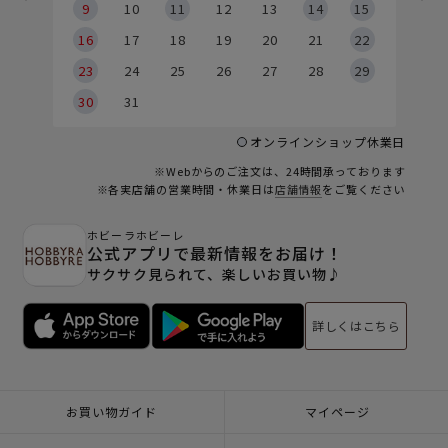
9
9
10
11
12
13
14
15
6
16
17
18
19
20
21
22
23
24
25
26
27
28
29
30
31
オンラインショップ休業日
※Webからのご注文は、24時間承っております
※各実店舗の営業時間・休業日は
店舗情報
をご覧ください
ホビーラホビーレ
公式アプリで最新情報をお届け！
サクサク見られて、楽しいお買い物♪
詳しくはこちら
お買い物ガイド
マイページ