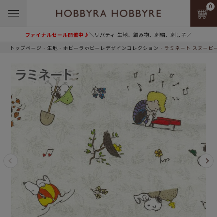
0
ファイナルセール開催中♪
＼リバティ 生地、編み物、刺繍、刺し子／
トップページ
生地
ホビーラホビーレデザインコレクション
ラミネート スヌーピ