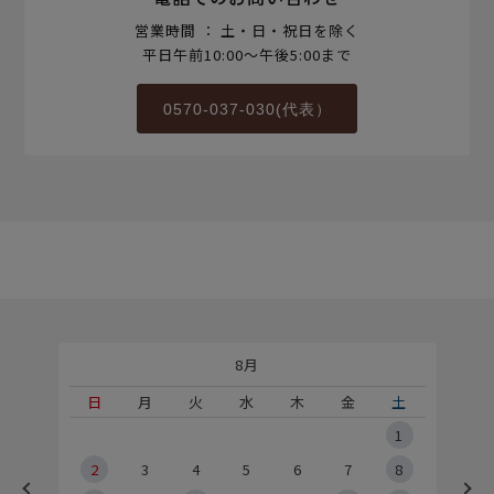
営業時間 ： 土・日・祝日を除く
平日午前10:00～午後5:00まで
0570-037-030(代表）
8月
土
日
月
火
水
木
金
土
5
1
2
2
3
4
5
6
7
8