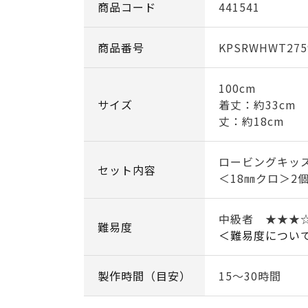
商品コード
441541
商品番号
KPSRWHWT275
100cm
サイズ
着丈：約33cm 
丈：約18cm
ロービングキッス 
セット内容
＜18㎜クロ＞2
中級者 ★★
難易度
＜難易度につい
製作時間（目安）
15～30時間