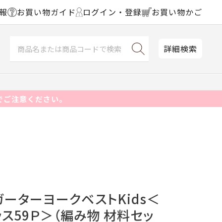
報
お買い物ガイド
ログイン・登録
お買い物かご
詳細検索
でご注意ください。
ガーターヨークベストKids＜
ス59Ｐ＞（編み物 材料セッ