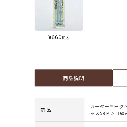
¥
660
税込
商品説明
ガーターヨークベ
商 品
ッス59Ｐ＞（編