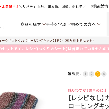
店舗情
ール開催中♪
＼リバティ 生地、編み物、刺繍、刺し子／
商品を探す
手芸を学ぶ
初めての方へ
料！
ークベストKids＜ロービングキッス59Ｐ＞（編み物 材料セット）
のセットです。レシピ(つくり方シート)は含まれていませんの
難易度：
残りわずか！お早めに♪
【レシピなし】
ロービングキッ