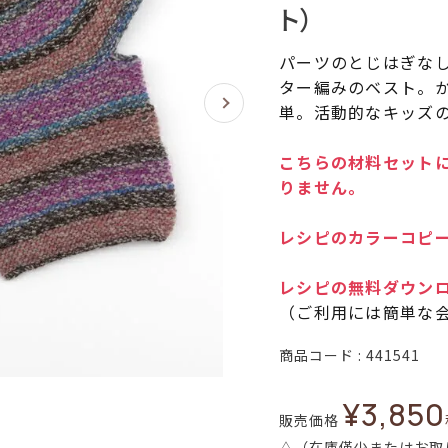
ト）
パーツのとじはぎな
ター編みのベスト。
単。活動的なキッズ
こちらの材料セットに
りません。
レシピのカラーコピー
レシピの無料ダウン
（ご利用には簡単な
商品コード
441541
¥
3,850
販売価格
△（在庫僅少またはお取