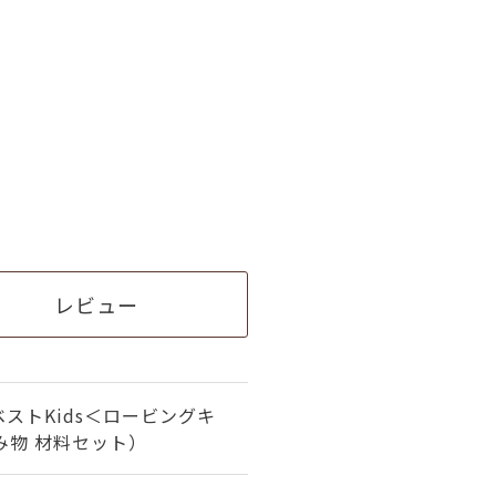
レビュー
ストKids＜ロービングキ
み物 材料セット）