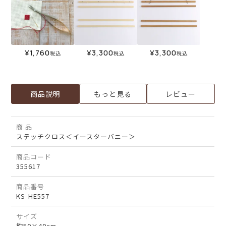
¥
1,760
¥
3,300
¥
3,300
税込
税込
税込
商品説明
もっと見る
レビュー
商 品
ステッチクロス＜イースターバニー＞
商品コード
355617
商品番号
KS-HE557
サイズ
約50×40cm