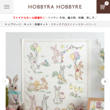
0
ファイナルセール開催中♪
＼リバティ 生地、編み物、刺繍、刺し子／
トップページ
キット
刺繍キット
ステッチクロス＜イースターバニー＞