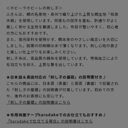
＜ホビーラホビーレの刺し子＞
ふきんは、晒の名産地・泉州で織り上げた上質な晒生地「和泉
木綿」を使用しています。何度もの試作を重ね、針通りがよく
美しく刺せる生地を厳選しました。布目が整いやすく、初心者
の方にもおすすめです。
また、蛍光染料を使用せず、晒本来のやさしい風合いを大切に
しました。図案の印刷線は水で薄くなります。刺し心地の良さ
と美しい仕上がりをお楽しみください。
刺し子糸は、高品質の綿糸を使用しています。特殊加工により
毛羽立ちを抑え、上質な艶を出しています。
★日本語＆英語対応の「刺し子の基礎」の説明書付き♪
こちらの商品には、日本語（表面）と英語（裏面）で記載され
た『刺し子の基礎』の説明書が付属しています。初めての方
や、海外のお客様にも安心です。
『刺し子の基礎』の説明書はこちら
★布用両面テープharudakeでのお仕立てもおすすめ♪
『harudakeで仕立てる場合』の説明書はこちら