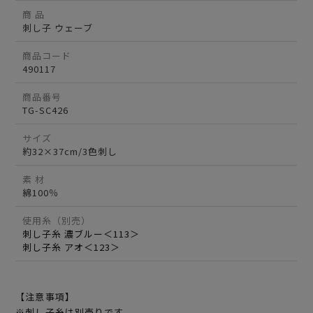
商 品
刺し子 ウェーブ
商品コード
490117
商品番号
TG-SC426
サイズ
約32×37cm/3色刺し
素 材
綿100％
使用糸（別売）
刺し子糸 濃ブルー＜113＞
刺し子糸 アオ＜123＞
【注意事項】
※刺し子糸は別売りです。