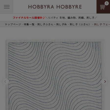
0
ファイナルセール開催中♪
＼リバティ 生地、編み物、刺繍、刺し子／
トップページ
特集一覧
刺し子ふきん・刺し子糸
刺し子（ふきん）
刺し子 ウェ