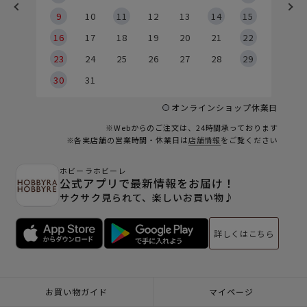
9
9
10
11
12
13
14
15
6
16
17
18
19
20
21
22
23
24
25
26
27
28
29
30
31
オンラインショップ休業日
※Webからのご注文は、24時間承っております
※各実店舗の営業時間・休業日は
店舗情報
をご覧ください
ホビーラホビーレ
公式アプリで最新情報をお届け！
サクサク見られて、楽しいお買い物♪
詳しくはこちら
お買い物ガイド
マイページ