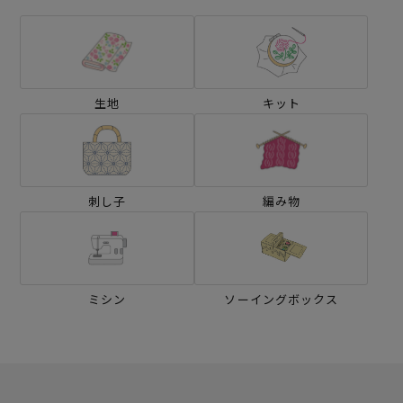
生地
キット
刺し子
編み物
ミシン
ソーイングボックス