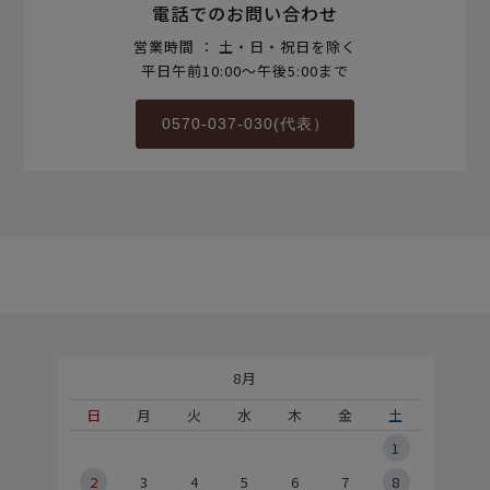
電話でのお問い合わせ
営業時間 ： 土・日・祝日を除く
平日午前10:00～午後5:00まで
0570-037-030(代表）
8月
土
日
月
火
水
木
金
土
5
1
2
2
3
4
5
6
7
8