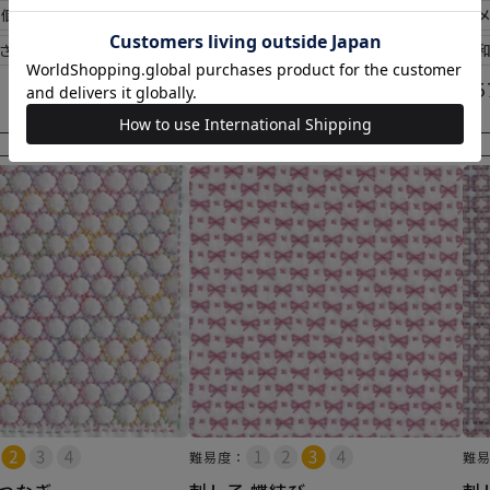
6個まで可
メール便6個まで可
さらし)使用
和泉木綿(さらし)使用
¥
572
¥
5
税込
×(在庫なし)
×(在庫なし)
難易度：
難