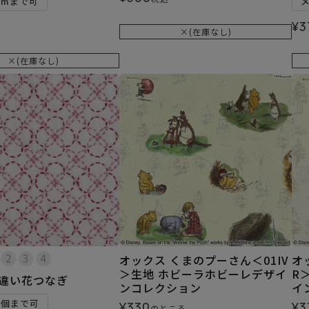
5mまで可
¥
3
×(在庫なし)
×(在庫なし)
オックス くまのプーさん＜01IV
オ
＞生地 ホビーラホビーレデザイ
R
輪違い花つなぎ
ンコレクション
イ
6個まで可
¥
330
¥
3
のところ