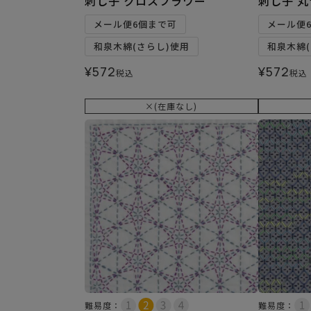
刺し子 クロスフラワー
刺し子 
メール便6個まで可
メール便
和泉木綿(さらし)使用
和泉木綿(
¥
572
¥
572
税込
税込
×(在庫なし)
難易度：
難易度：