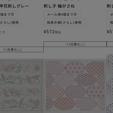
亀甲花刺しグレー
刺し子 輪がさね
刺
6個まで可
メール便6個まで可
さらし)使用
和泉木綿(さらし)使用
¥
572
¥
5
ころ
税込
×(在庫なし)
×(在庫なし)