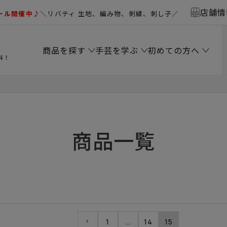
店舗情
ール開催中♪
＼リバティ 生地、編み物、刺繍、刺し子／
商品を探す
手芸を学ぶ
初めての方へ
料！
商品一覧
1
…
14
15