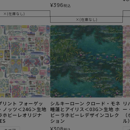
¥
396
税込
×(在庫なし)
×(在庫なし)
プリント フォーゲッ
シルキーローン クロード・モネ
リ
・ノッツ＜24G＞生地
睡蓮とアイリス＜03G＞生地 ホ
ー
ラホビーレオリジナ
ビーラホビーレデザインコレク
（
ES
ション
ル）
¥
308
税込