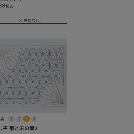
98
税込
×(在庫なし)
易度：
し子 菊と麻の葉2