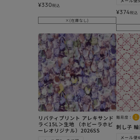
メール便
¥
330
税込
¥
374
税込
×(在庫なし)
リバティプリント アレキサンド
難易度：
ラ＜15L＞生地 （ホビーラホビ
刺し子 
ーレオリジナル）2026SS
メール便