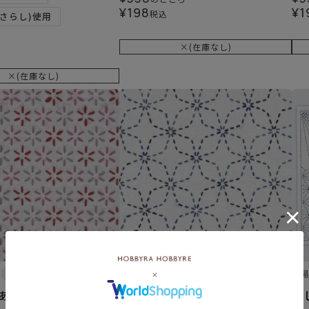
¥
198
¥
1
税込
さらし)使用
×(在庫なし)
×(在庫なし)
難易度：
難
花あそび
刺し子 角七宝
刺