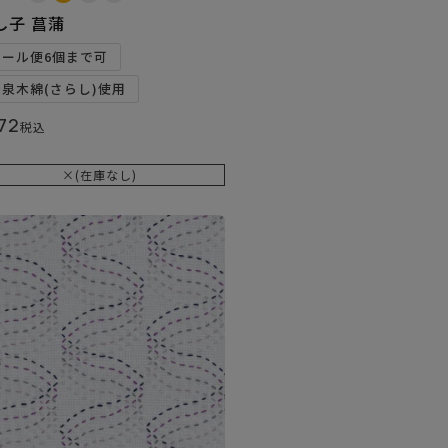
し子 菖蒲
メール便6個まで可
和泉木綿(さらし)使用
72
税込
×(在庫なし)