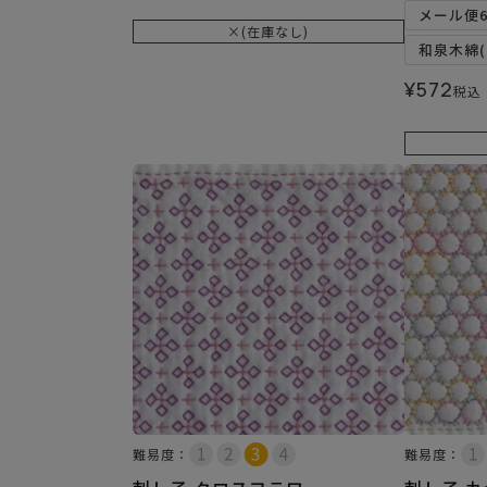
メール便
×(在庫なし)
和泉木綿(
¥
572
税込
難易度：
難易度：