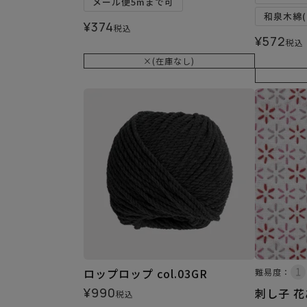
メール便5mまで可
和泉木綿(
¥
374
税込
¥
572
税込
×(在庫なし)
ロップロップ col.03GR
難易度：
¥
990
刺し子 
税込