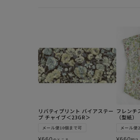
リバティプリント バイアステー
フレンチ
プ チャイブ＜23GR＞
（型紙）
メール便10個まで可
メール便
¥
660
¥
660
のところ
税込