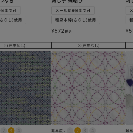
丸つなぎ
刺し子 蝶結び
刺
6個まで可
メール便6個まで可
さらし)使用
和泉木綿(さらし)使用
¥
572
¥
5
税込
×(在庫なし)
×(在庫なし)
難易度：
難