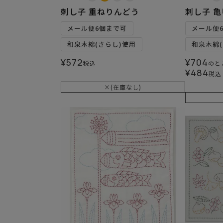
刺し子 重ねりんどう
刺し子 
メール便6個まで可
メール便
和泉木綿(さらし)使用
和泉木綿(
¥
572
¥
704
税込
のと
¥
484
税込
×(在庫なし)