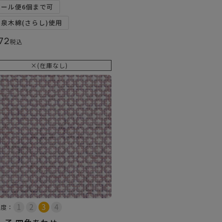
メール便6個まで可
和泉木綿(さらし)使用
72
税込
×(在庫なし)
易度：