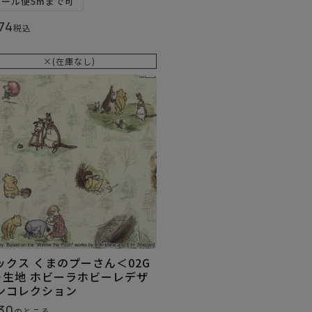
メール便5mまで可
74
税込
×(在庫なし)
ックス くまのプーさん＜02G
＞生地 ホビーラホビーレデザ
ンコレクション
30
のところ