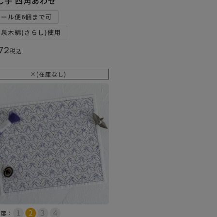
し子 四角あわせ
メール便6個まで可
和泉木綿(さらし)使用
72
税込
×(在庫なし)
易度：